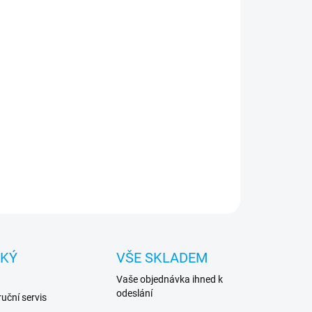
oduše super "dělo" v naší nabídce. Šestijádrový
esor Intel Core i7 osmé generace, Nejrychlejší disk
 možnost přidání dalšího disku a jiných rozšíření.
ovější Windows 11 Professional v ceně ! Kat. B -
etické vady, externí zvuk. karta
ILNÍ INFORMACE
ZEPTAT SE
HLÍDAT
CKÝ
VŠE SKLADEM
Vaše objednávka ihned k
odeslání
uční servis