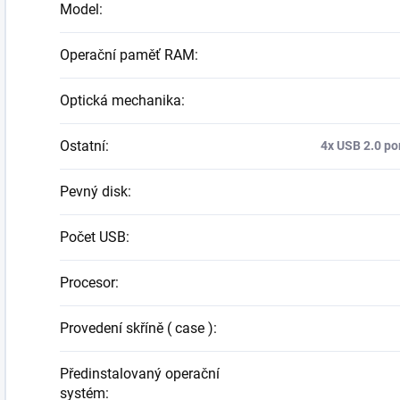
Model
:
Operační paměť RAM
:
Optická mechanika
:
Ostatní
:
4x USB 2.0 por
Pevný disk
:
Počet USB
:
Procesor
:
Provedení skříně ( case )
:
Předinstalovaný operační
systém
: