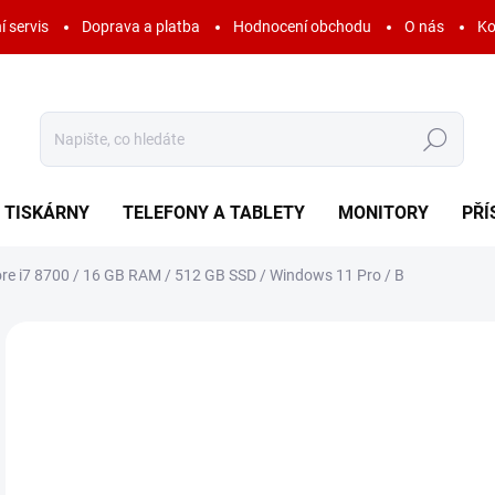
í servis
Doprava a platba
Hodnocení obchodu
O nás
Ko
Hledat
TISKÁRNY
TELEFONY A TABLETY
MONITORY
PŘÍ
ore i7 8700 / 16 GB RAM / 512 GB SSD / Windows 11 Pro / B
Neohodnoceno
Podrobnosti hodnocení
ZNAČKA:
HEWLET
5 
6 6
Měr
VY
cena
MOŽ