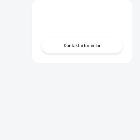
Máte otázku?
Obraťte se na nás.
Kontaktní formulář