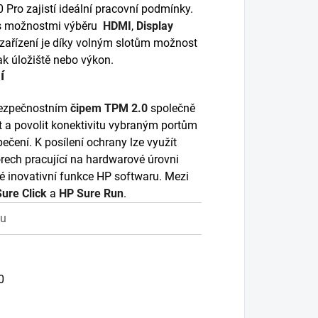
Pro zajistí ideální pracovní podmínky.
 s možnostmi výběru
HDMI
,
Display
 zařízení je díky volným slotům možnost
ak úložiště nebo výkon.
í
bezpečnostním
čipem TPM 2.0
společně
 a povolit konektivitu vybraným portům
pečení. K posílení ochrany lze využít
rech pracující na hardwarové úrovni
 inovativní funkce HP softwaru. Mezi
ure Click
a
HP Sure Run
.
mu
a
0