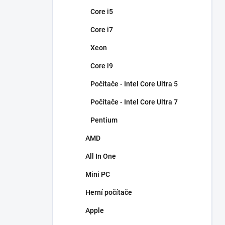
n
Core i5
í
p
Core i7
a
n
Xeon
e
Core i9
l
Počítače - Intel Core Ultra 5
Počítače - Intel Core Ultra 7
Pentium
AMD
All In One
Mini PC
Herní počítače
Apple