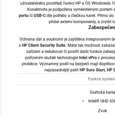
uživatelského prostředí funkcí HP a OS Windowds 10 
Konektivita je podpořena vyměnitelným portem
portu
či
USB-C
dle potřeby a čtečkou karet. Přímo do
přidat externí komponenty, a zvýšit t
Zabezpečen
Ochrana dat a soukromí je zajištěna integrovaným 
s
HP Client Security Suite
. Máte tak možnost zakázat
zařízení a redukovat či posílit další funkce zabez
pořízením služeb technologie
Intel vPro
v proceso
protekce. Významný podíl na bezpečí mají dopňkové
nejzásadnější patří
HP Sure Start
,
HP S
Funkce systé
Grafická kart
Intel® UHD 63
Zvuk