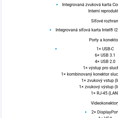
Integrovaná zvuková karta C
Interní reproduk
Síťové rozhran
Integrovaná síťová karta Intel®
Porty a konekto
1×
USB-C
6× USB 3.1
4× USB 2.0
1× výstup pro sluc
1× kombinovaný konektor slu
1× zvukový vstup (li
1× zvukový výstup (l
1× RJ-45 (LAN
Videokonektor
2× DisplayPor