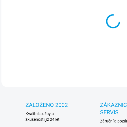
Jedn
proc
SSD,
nejn
kosm
DETA
ZALOŽENO 2002
ZÁKAZNI
SERVIS
Kvalitní služby a
zkušenosti již 24 let
Záruční a pozár