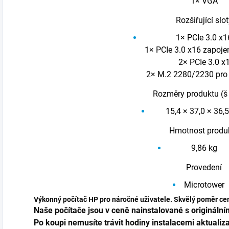
1× VGA
Rozšiřující slot
1× PCIe 3.0 x1
1× PCIe 3.0 x16 zapoje
2× PCIe 3.0 x
2× M.2 2280/2230 pro
Rozměry produktu (š 
15,4 × 37,0 × 36,
Hmotnost produ
9,86 kg
Provedení
Microtower
Výkonný počítač HP pro náročné uživatele. Skvělý poměr ce
Naše počítače jsou v ceně nainstalované s originálním
Po koupi nemusíte trávit hodiny instalacemi aktualiz