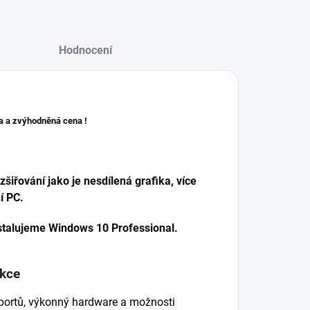
Hodnocení
ka a zvýhodněná cena !
iřování jako je nesdílená grafika, více
í PC.
stalujeme Windows 10 Professional.
nkce
u portů, výkonný hardware a možnosti