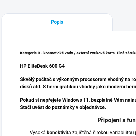
Popis
Kategorie B - kosmetické vady / externí zvuková karta. Plná záru
HP EliteDesk 600 G4
Skvělý počítač s výkonným procesorem vhodný na rozš
disků atd. S herní grafikou vhodný jako moderní hern
Pokud si nepřejete Windows 11, bezplatně Vám nain
Stačí uvést do poznámky v objednávce.
Připojení a fu
Vysoká
konektivita
zajištěná širokou variabilito