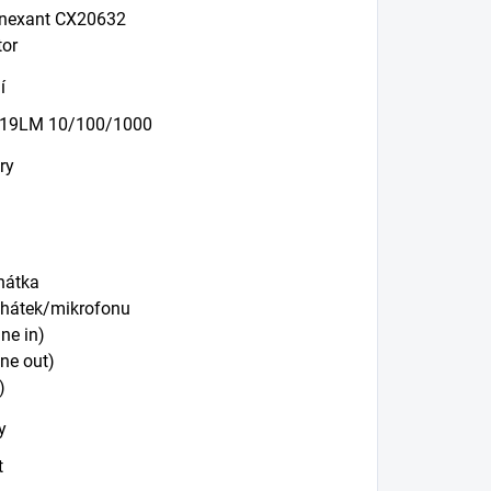
onexant CX20632
tor
í
 I219LM 10/100/1000
ry
hátka
chátek/mikrofonu
ne in)
ine out)
)
y
t