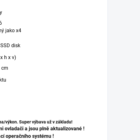
y
6
ný jako x4
1
 SSD disk
x h x v)
5 cm
ktu
na/výkon. Super výbava už v základu!
i ovladači a jsou plně aktualizované !
ací operačního systému !