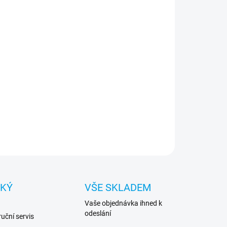
−
+
Přidat do košíku
tor - 21,5 palců, 1920 x 1080 px, PN:
W30AAR#ABB
ILNÍ INFORMACE
ZEPTAT SE
HLÍDAT
CKÝ
VŠE SKLADEM
Vaše objednávka ihned k
odeslání
uční servis