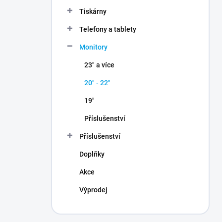
n
Tiskárny
í
p
Telefony a tablety
a
n
Monitory
e
23" a více
l
20" - 22"
19"
Příslušenství
Příslušenství
Doplňky
Akce
Výprodej