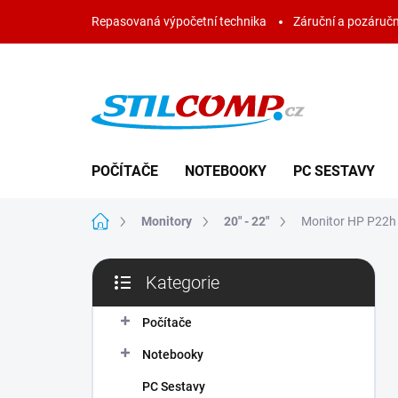
Přejít
Repasovaná výpočetní technika
Záruční a pozáručn
na
obsah
POČÍTAČE
NOTEBOOKY
PC SESTAVY
Domů
Monitory
20" - 22"
Monitor HP P22h
P
Kategorie
o
Přeskočit
s
kategorie
t
Počítače
r
Notebooky
a
n
PC Sestavy