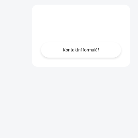
Máte otázku?
Obraťte se na nás.
Kontaktní formulář