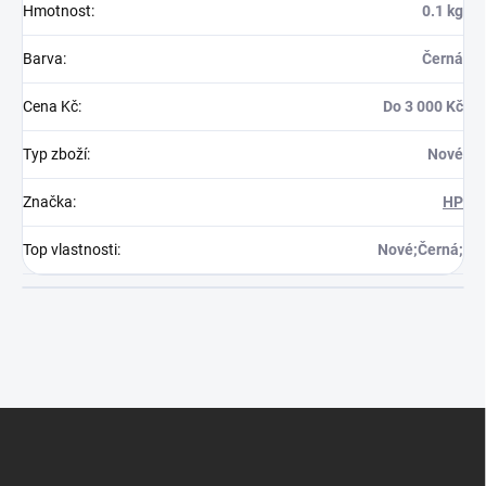
Hmotnost
:
0.1 kg
Barva
:
Černá
Cena Kč
:
Do 3 000 Kč
Typ zboží
:
Nové
Značka
:
HP
Top vlastnosti
:
Nové;Černá;
Z
á
p