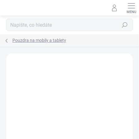
Přejít
na
obsah
Hledat
Pouzdra na mobily a tablety
Podrobnosti hodnocení
Neohodnoceno
ZNAČKA:
HP
AKCE