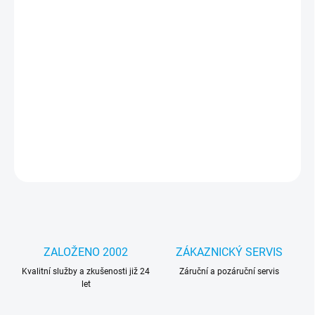
−
+
Přidat do košíku
Dvoujádrový procesor Intel Celeron G4900 (SR3W4) s frekvencí
3.1 GHz nabízí spolehlivý výkon pro běžné kancelářské a domácí
úkoly. Energetická náročnost jen 54 W.
DETAILNÍ INFORMACE
ZEPTAT SE
HLÍDAT
ZALOŽENO 2002
ZÁKAZNICKÝ SERVIS
Kvalitní služby a zkušenosti již 24
Záruční a pozáruční servis
let