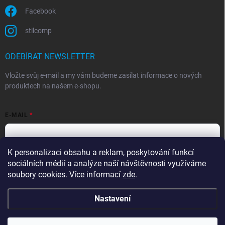
Facebook
stilcomp
ODEBÍRAT NEWSLETTER
Vložte svůj e-mail a my vám budeme zasílat informace o nových
produktech na našem e-shopu.
E-MAIL
K personalizaci obsahu a reklam, poskytování funkcí
Souhlasím s
podmínkami ochrany osobních údajů
sociálních médií a analýze naší návštěvnosti využíváme
Přihlásit se
soubory cookies. Více informací
zde
.
Nastavení
Copyright 2026
StilComp.cz
. Všechna práva vyhrazena.
Upravit nastavení