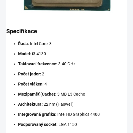
Specifikace
Řada:
Intel Core i3
Model:
i3-4130
Taktovací frekvence:
3.40 GHz
Počet jader:
2
Počet vláken:
4
Mezipaměť (Cache):
3 MB L3 Cache
Architektura:
22 nm (Haswell)
Integrovaná grafika:
Intel HD Graphics 4400
Podporovaný socket:
LGA 1150