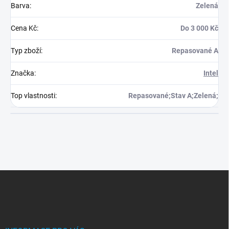
Barva
:
Zelená
Cena Kč
:
Do 3 000 Kč
Typ zboží
:
Repasované A
Značka
:
Intel
Top vlastnosti
:
Repasované;Stav A;Zelená;
Z
á
p
a
t