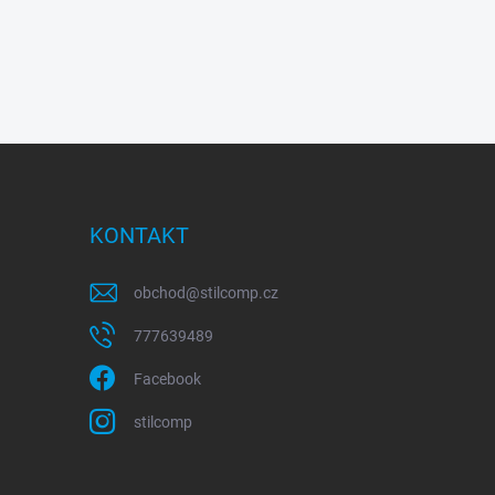
KONTAKT
obchod
@
stilcomp.cz
777639489
Facebook
stilcomp