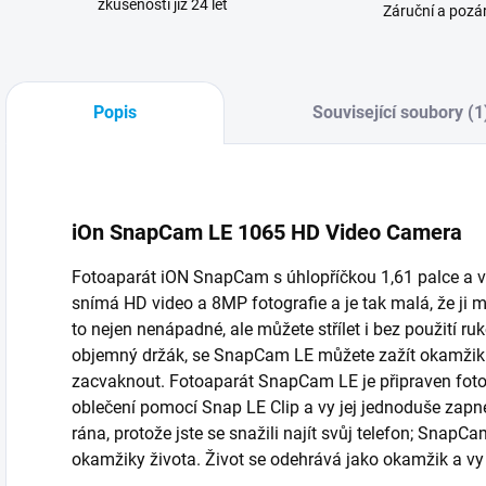
zkušenosti již 24 let
Záruční a pozár
Popis
Související soubory (1
iOn SnapCam LE 1065 HD Video Camera
Fotoaparát iON SnapCam s úhlopříčkou 1,61 palce a vá
snímá HD video a 8MP fotografie a je tak malá, že ji 
to nejen nenápadné, ale můžete střílet i bez použití ru
objemný držák, se SnapCam LE můžete zažít okamžik a z
zacvaknout. Fotoaparát SnapCam LE je připraven foto
oblečení pomocí Snap LE Clip a vy jej jednoduše zap
rána, protože jste se snažili najít svůj telefon; Sna
okamžiky života. Život se odehrává jako okamžik a vy