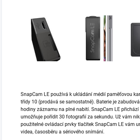
SnapCam LE používá k ukládání médií paměťovou kar
třídy 10 (prodává se samostatně). Baterie je zabudová
hodiny záznamu na plné nabití. SnapCam LE přichází s 
umožňuje pořídit 30 fotografií za sekundu. Už vám ni
použitelné ovládací prvky tlačítek SnapCam LE vám u
videa, časosběru a sériového snímání.