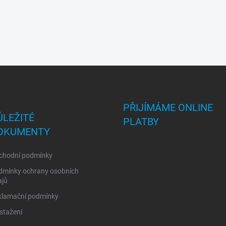
PŘIJÍMÁME ONLINE
ŮLEŽITÉ
PLATBY
OKUMENTY
chodní podmínky
dmínky ochrany osobních
ajů
klamační podmínky
stažení