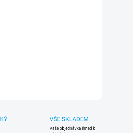
:
NOSTI DORUČENÍ
lná a kompaktní kamera nahrává videa max. Full
1920 x 1080 px) a fotografuje do rozlišení až 8
. Bez microSD karty.
ILNÍ INFORMACE
ZEPTAT SE
HLÍDAT
CKÝ
VŠE SKLADEM
Vaše objednávka ihned k