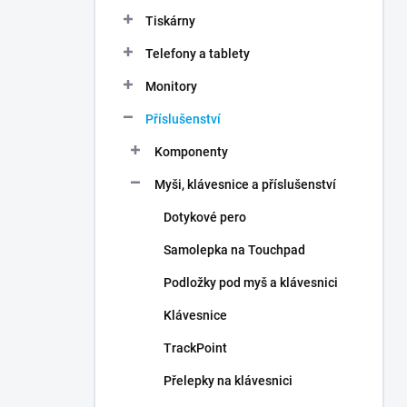
n
Tiskárny
í
p
Telefony a tablety
a
n
Monitory
e
Příslušenství
l
Komponenty
Myši, klávesnice a příslušenství
Dotykové pero
Samolepka na Touchpad
Podložky pod myš a klávesnici
Klávesnice
TrackPoint
Přelepky na klávesnici