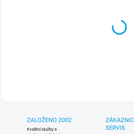
cena
MOŽ
Odo
HD (
Mpx
DETA
ZALOŽENO 2002
ZÁKAZNI
SERVIS
Kvalitní služby a