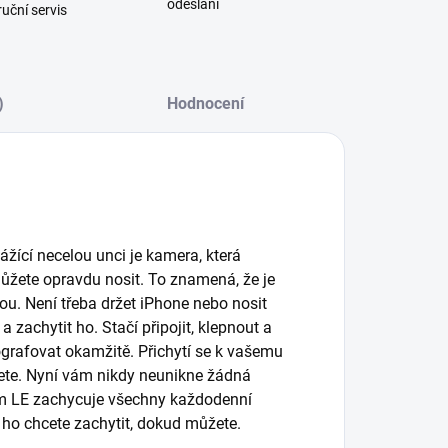
odeslání
uční servis
)
Hodnocení
žící necelou unci je kamera, která
můžete opravdu nosit. To znamená, že je
kou. Není třeba držet iPhone nebo nosit
achytit ho. Stačí připojit, klepnout a
grafovat okamžitě. Přichytí se k vašemu
nete. Nyní vám nikdy neunikne žádná
pCam LE zachycuje všechny každodenní
 ho chcete zachytit, dokud můžete.