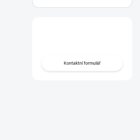
Máte otázku?
Obraťte se na nás.
Kontaktní formulář