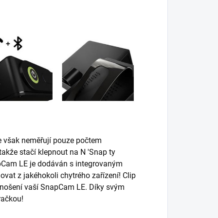
e však neměřují pouze počtem
takže stačí klepnout na N 'Snap ty
napCam LE je dodáván s integrovaným
ovat z jakéhokoli chytrého zařízení! Clip
 nošení vaší SnapCam LE. Díky svým
račkou!