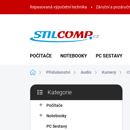
Přejít
Repasovaná výpočetní technika
Záruční a pozáručn
na
obsah
POČÍTAČE
NOTEBOOKY
PC SESTAVY
Domů
Příslušenství
Audio
Kamery
i
P
Kategorie
o
Přeskočit
s
kategorie
t
Počítače
r
Notebooky
a
n
PC Sestavy