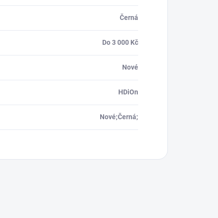
Černá
Do 3 000 Kč
Nové
HDiOn
Nové;Černá;