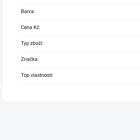
Barva
:
Cena Kč
:
Typ zboží
:
Značka
:
Top vlastnosti
: