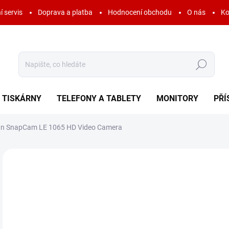
í servis
Doprava a platba
Hodnocení obchodu
O nás
Ko
Hledat
TISKÁRNY
TELEFONY A TABLETY
MONITORY
PŘÍ
On SnapCam LE 1065 HD Video Camera
Neohodnoceno
Podrobnosti hodnocení
ZNAČKA:
HDION
AKCE
6
222
Měr
SK