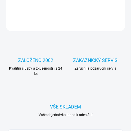
Kabel spojuje systémovou baterii se základní deskou notebooku
DETAILNÍ INFORMACE
ZEPTAT SE
HLÍDAT
ZALOŽENO 2002
ZÁKAZNICKÝ SERVIS
Kvalitní služby a zkušenosti již 24
Záruční a pozáruční servis
let
VŠE SKLADEM
Vaše objednávka ihned k odeslání