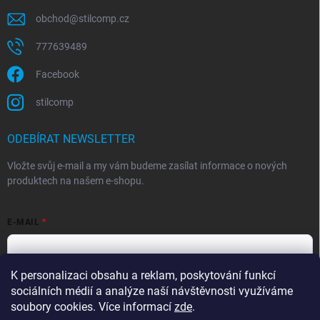
obchod
@
stilcomp.cz
777639489
Facebook
stilcomp
ODEBÍRAT NEWSLETTER
Vložte svůj e-mail a my vám budeme zasílat informace o nových
produktech na našem e-shopu.
E-MAIL
K personalizaci obsahu a reklam, poskytování funkcí
Souhlasím s
podmínkami ochrany osobních údajů
sociálních médií a analýze naší návštěvnosti využíváme
Přihlásit se
soubory cookies. Více informací
zde
.