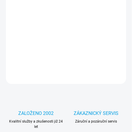
cena:
MOŽNOSTI
DORUČENÍ
−
+
Přidat do košíku
Noste své zařízení v moderním originálním Guess designovaném
příslušenství, z vysoce kvalitních materiálů
DETAILNÍ INFORMACE
ZEPTAT SE
HLÍDAT
ZALOŽENO 2002
ZÁKAZNICKÝ SERVIS
Kvalitní služby a zkušenosti již 24
Záruční a pozáruční servis
let