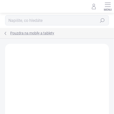
Přejít
na
obsah
Hledat
Pouzdra na mobily a tablety
Podrobnosti hodnocení
Neohodnoceno
ZNAČKA:
KARL LAGERFELD
AKCE