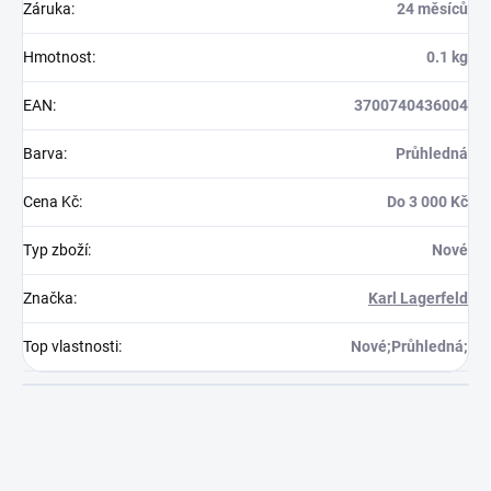
Záruka
:
24 měsíců
Hmotnost
:
0.1 kg
EAN
:
3700740436004
Barva
:
Průhledná
Cena Kč
:
Do 3 000 Kč
Typ zboží
:
Nové
Značka
:
Karl Lagerfeld
Top vlastnosti
:
Nové;Průhledná;