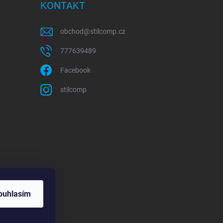
KONTAKT
obchod
@
stilcomp.cz
777639489
Facebook
stilcomp
ouhlasím