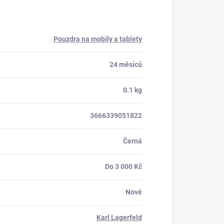
Pouzdra na mobily a tablety
24 měsíců
0.1 kg
3666339051822
Černá
Do 3 000 Kč
Nové
Karl Lagerfeld