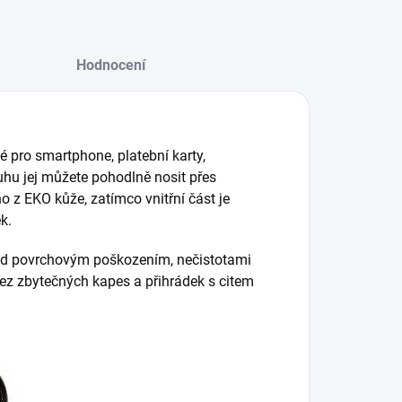
Hodnocení
 pro smartphone, platební karty,
uhu jej můžete pohodlně nosit přes
o z EKO kůže, zatímco vnitřní část je
k.
řed povrchovým poškozením, nečistotami
bez zbytečných kapes a přihrádek s citem