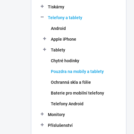
n
Tiskárny
í
p
Telefony a tablety
a
n
Android
e
Apple iPhone
l
Tablety
Chytré hodinky
Pouzdra na mobily a tablety
Ochranná skla a fólie
Baterie pro mobilní telefony
Telefony Android
Monitory
Příslušenství