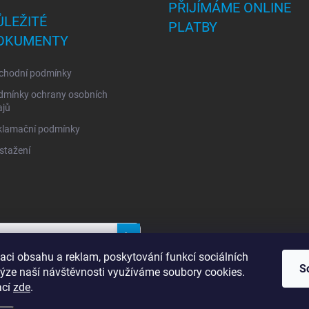
PŘIJÍMÁME ONLINE
ŮLEŽITÉ
PLATBY
OKUMENTY
chodní podmínky
dmínky ochrany osobních
ajů
klamační podmínky
stažení
Přihlásit
aci obsahu a reklam, poskytování funkcí sociálních
se
S
lýze naší návštěvnosti využíváme soubory cookies.
ací
zde
.