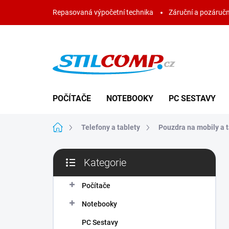
Přejít
Repasovaná výpočetní technika
Záruční a pozáručn
na
obsah
POČÍTAČE
NOTEBOOKY
PC SESTAVY
Domů
Telefony a tablety
Pouzdra na mobily a t
P
Kategorie
o
Přeskočit
s
kategorie
t
Počítače
r
Notebooky
a
n
PC Sestavy