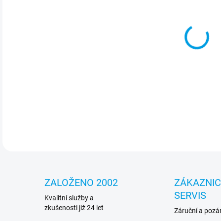
Módn
nej
návr
DETA
ZALOŽENO 2002
ZÁKAZNI
SERVIS
Kvalitní služby a
zkušenosti již 24 let
Záruční a pozár