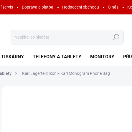
í servis
Doprava a platba
Hodnocení obchodu
O nás
Ko
Hledat
TISKÁRNY
TELEFONY A TABLETY
MONITORY
PŘÍ
ablety
Karl Lagerfeld Ikonik Karl Monogram Phone Bag
Neohodnoceno
Podrobnosti hodnocení
ZNAČKA:
KARL LA
6
788
Měr
SK
cena
MOŽ