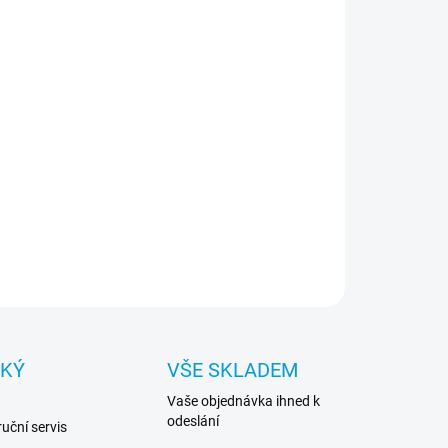
−
+
Přidat do košíku
í a stylová kabelka pro váš telefon - to je
novější návrh přímo od známého a uznávaného
háře Karla Lagerfelda.
ILNÍ INFORMACE
ZEPTAT SE
HLÍDAT
CKÝ
VŠE SKLADEM
Vaše objednávka ihned k
odeslání
uční servis