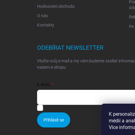
Po
Hodnocení obchodu
úd
O nás
Re
Kontakty
Ke 
ODEBÍRAT NEWSLETTER
Vložte svůj e-mail a my vám budeme zasílat informa
našem e-shopu.
E-MAIL
Souhlasím s
podmínkami ochrany osobních údajů
K personaliz
Přihlásit se
médií a ana
Více inform