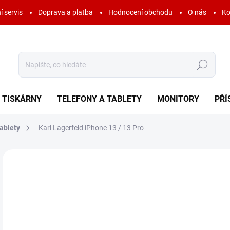
í servis
Doprava a platba
Hodnocení obchodu
O nás
Ko
Hledat
TISKÁRNY
TELEFONY A TABLETY
MONITORY
PŘÍ
ablety
Karl Lagerfeld iPhone 13 / 13 Pro
Neohodnoceno
Podrobnosti hodnocení
ZNAČKA:
KARL LA
AKCE
6
419
Měr
SK