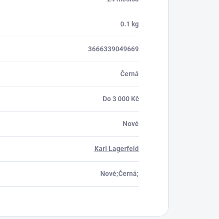
0.1 kg
3666339049669
Černá
Do 3 000 Kč
Nové
Karl Lagerfeld
Nové;Černá;