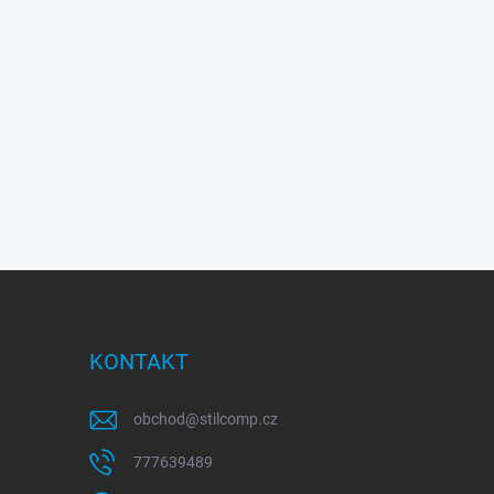
KONTAKT
obchod
@
stilcomp.cz
777639489