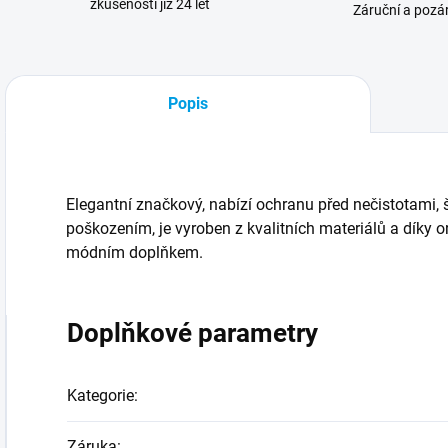
zkušenosti již 24 let
Záruční a pozár
Popis
Elegantní značkový, nabízí ochranu před nečistotami,
poškozením, je vyroben z kvalitních materiálů a díky o
módním doplňkem.
Doplňkové parametry
Kategorie
:
Záruka
: