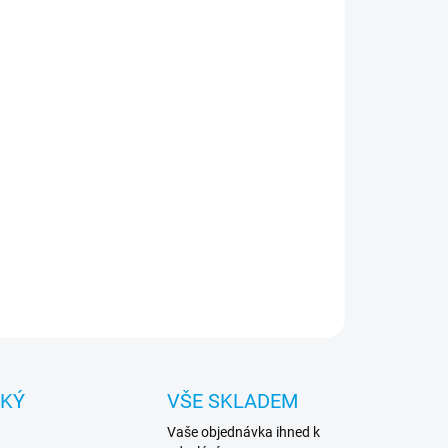
:
NOSTI DORUČENÍ
−
+
Přidat do košíku
te své zařízení v moderním originálním Guess
gnovaném příslušenství, z vysoce kvalitních
eriálů
ILNÍ INFORMACE
ZEPTAT SE
HLÍDAT
CKÝ
VŠE SKLADEM
Vaše objednávka ihned k