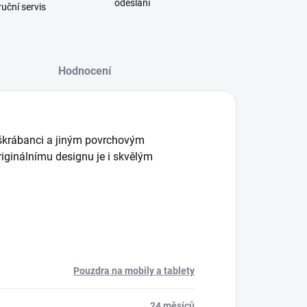
odeslání
uční servis
Hodnocení
 škrábanci a jiným povrchovým
riginálnímu designu je i skvělým
Pouzdra na mobily a tablety
24 měsíců