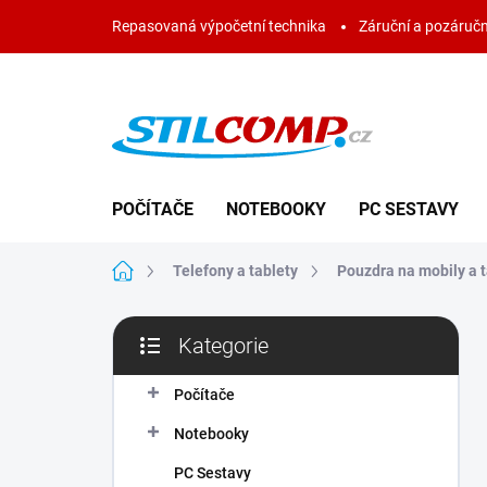
Přejít
Repasovaná výpočetní technika
Záruční a pozáručn
na
obsah
POČÍTAČE
NOTEBOOKY
PC SESTAVY
Domů
Telefony a tablety
Pouzdra na mobily a t
P
Kategorie
o
Přeskočit
s
kategorie
t
Počítače
r
Notebooky
a
n
PC Sestavy