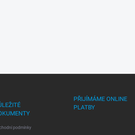
PŘIJÍMÁME ONLINE
ŮLEŽITÉ
PLATBY
OKUMENTY
chodní podmínky