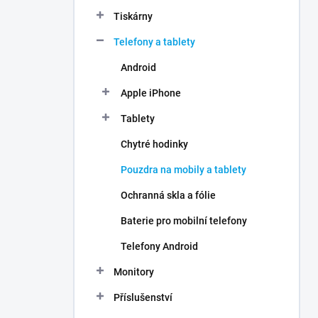
n
Tiskárny
í
p
Telefony a tablety
a
n
Android
e
Apple iPhone
l
Tablety
Chytré hodinky
Pouzdra na mobily a tablety
Ochranná skla a fólie
Baterie pro mobilní telefony
Telefony Android
Monitory
Příslušenství