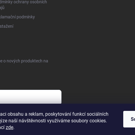
dmínky ochrany osobních
ajů
klamační podmínky
stažení
ce o nových produktech na
aci obsahu a reklam, poskytování funkcí sociálních
S
lýze naší návštěvnosti využíváme soubory cookies.
ací
zde
.