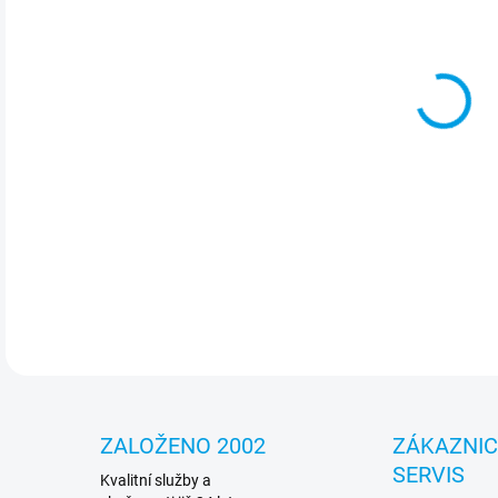
cena
MOŽ
Nos
desi
mat
DETA
ZALOŽENO 2002
ZÁKAZNI
SERVIS
Kvalitní služby a