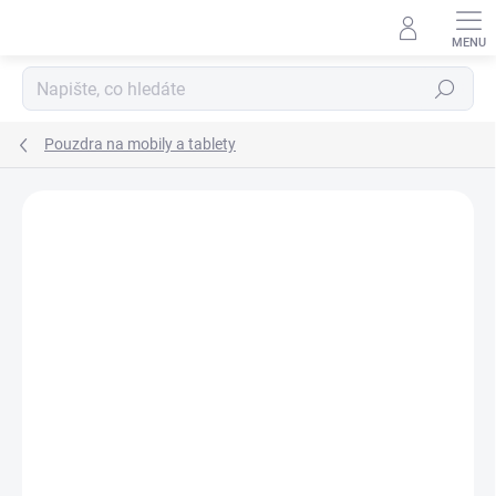
Přejít
na
obsah
Hledat
Pouzdra na mobily a tablety
Podrobnosti hodnocení
Neohodnoceno
ZNAČKA:
KARL LAGERFELD
AKCE