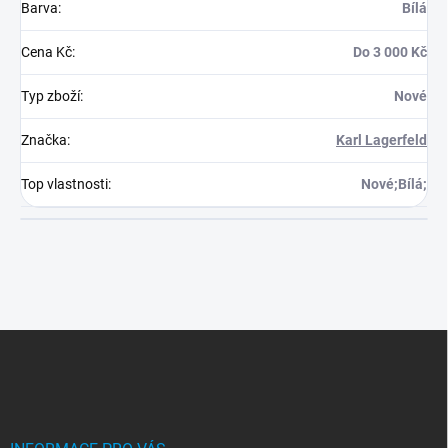
Barva
:
Bílá
Cena Kč
:
Do 3 000 Kč
Typ zboží
:
Nové
Značka
:
Karl Lagerfeld
Top vlastnosti
:
Nové;Bílá;
Z
á
p
a
t