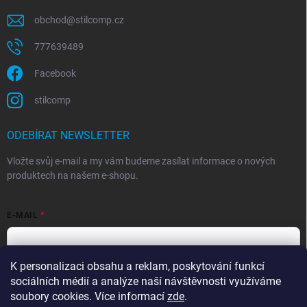
obchod
@
stilcomp.cz
777639489
Facebook
stilcomp
ODEBÍRAT NEWSLETTER
Vložte svůj e-mail a my vám budeme zasílat informace o nových
produktech na našem e-shopu.
E-MAIL
K personalizaci obsahu a reklam, poskytování funkcí
Souhlasím s
podmínkami ochrany osobních údajů
sociálních médií a analýze naší návštěvnosti využíváme
Přihlásit se
soubory cookies. Více informací
zde
.