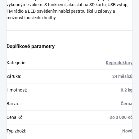
výkonným zvukem. S funkcemi jako slot na SD kartu, USB vstup,
FM rádio a LED osvětlením nabízí pestrou škálu zábavy a
možností poslechu hudby.
Doplňkové parametry
Kategorie
:
Reproduktory
Záruka
:
24 měsíců
Hmotnost
:
0.2 kg
Barva
:
Černá
Cena Kč
:
Do 3 000 Kč
Typ zboží
:
Nové