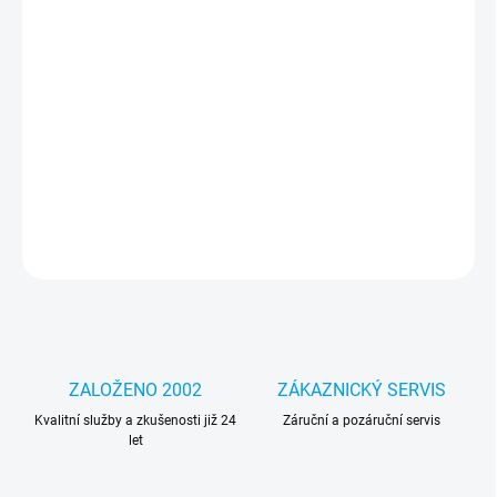
cena:
MOŽNOSTI
DORUČENÍ
Reproduktory Kisonli KS-1983 jsou multifunkční reproduktory,
které přinášejí skvělý zvuk a široké možnosti přehrávání. S funkcí
Bluetooth můžete snadno připojit svá zařízení a streamovat
hudbu bezdrátově.
DETAILNÍ INFORMACE
ZEPTAT SE
HLÍDAT
ZALOŽENO 2002
ZÁKAZNICKÝ SERVIS
Kvalitní služby a zkušenosti již 24
Záruční a pozáruční servis
let