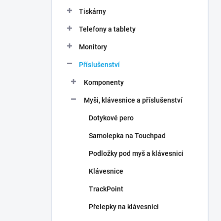
n
Tiskárny
í
p
Telefony a tablety
a
n
Monitory
e
Příslušenství
l
Komponenty
Myši, klávesnice a příslušenství
Dotykové pero
Samolepka na Touchpad
Podložky pod myš a klávesnici
Klávesnice
TrackPoint
Přelepky na klávesnici