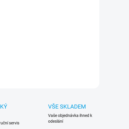
−
+
Přidat do košíku
ce kvalitní síťový kabel CAT6 o délce 3 metry pro
ilní a rychlý přenos dat.
ILNÍ INFORMACE
ZEPTAT SE
HLÍDAT
CKÝ
VŠE SKLADEM
Vaše objednávka ihned k
odeslání
uční servis