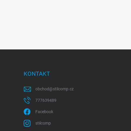
KONTAKT
obchod
@
stilcomp.cz
777639489
Facebook
stilcomp