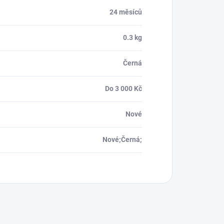
24 měsíců
0.3 kg
Černá
Do 3 000 Kč
Nové
Nové;Černá;