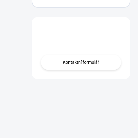
Máte otázku?
Obraťte se na nás.
Kontaktní formulář