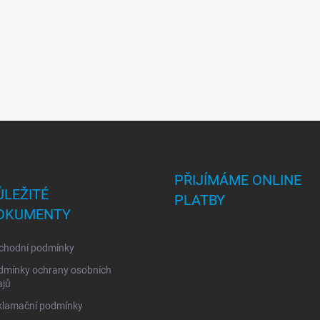
PŘIJÍMÁME ONLINE
ŮLEŽITÉ
PLATBY
OKUMENTY
chodní podmínky
dmínky ochrany osobních
ajů
klamační podmínky