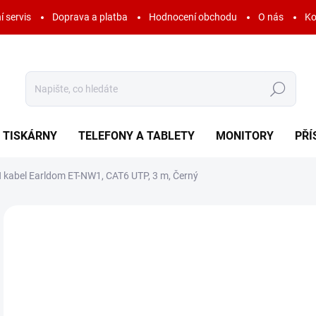
í servis
Doprava a platba
Hodnocení obchodu
O nás
Ko
Hledat
TISKÁRNY
TELEFONY A TABLETY
MONITORY
PŘÍ
 kabel Earldom ET-NW1, CAT6 UTP, 3 m, Černý
Neohodnoceno
Podrobnosti hodnocení
ZNAČKA:
EARLDO
45
55 
Měr
SK
cena
MOŽ