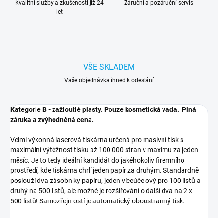
Kvalitní služby a zkušenosti již 24
Záruční a pozáruční servis
let
VŠE SKLADEM
Vaše objednávka ihned k odeslání
Kategorie B - zažloutlé plasty. Pouze kosmetická vada. Plná
záruka a zvýhodněná cena.
Velmi výkonná laserová tiskárna určená pro masivní tisk s
maximální výtěžnost tisku až 100 000 stran v maximu za jeden
měsíc. Je to tedy ideální kandidát do jakéhokoliv firemního
prostředí, kde tiskárna chrlí jeden papír za druhým. Standardně
poslouží dva zásobníky papíru, jeden víceúčelový pro 100 listů a
druhý na 500 listů, ale možné je rozšiřování o další dva na 2 x
500 listů! Samozřejmostí je automatický oboustranný tisk.