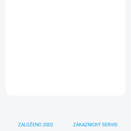
cena:
MOŽNOSTI
DORUČENÍ
−
+
Přidat do košíku
Velmi výkonná laserová tiskárna určená pro masivní tisk s
maximální výtěžnost tisku až 100 000 stran v maximu za jeden
měsíc. Kategorie B - zažloutlé plasty. Pouze kosmetická vada.
Plná záruka a zvýhodněná cena.
DETAILNÍ INFORMACE
ZEPTAT SE
HLÍDAT
ZALOŽENO 2002
ZÁKAZNICKÝ SERVIS