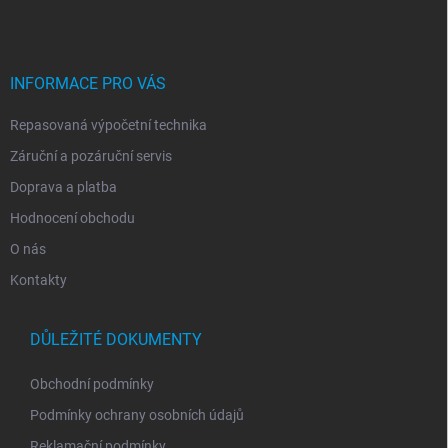
p
a
t
í
INFORMACE PRO VÁS
Repasovaná výpočetní technika
Záruční a pozáruční servis
Doprava a platba
Hodnocení obchodu
O nás
Kontakty
DŮLEŽITÉ DOKUMENTY
Obchodní podmínky
Podmínky ochrany osobních údajů
Reklamační podmínky