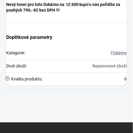
Nový toner pro tuto tiskárnu na
12 500 kopií
u nás pořídíte za
pouhých 790,- Kč bez DPH !!!
Doplňkové parametry
Kategorie
:
Tiskárny
Druh zboží
:
Repasované zboží
?
Kvalita produktu
:
B
Z
á