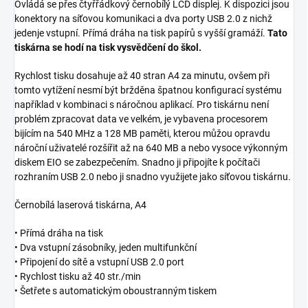
Ovládá se přes čtyřřádkový černobílý LCD displej. K dispozici jsou
konektory na síťovou komunikaci a dva porty USB 2.0 z nichž
jedenje vstupní. Přímá dráha na tisk papírů s vyšší gramáží.
Tato
tiskárna se hodí na tisk vysvědčení do škol.
Rychlost tisku dosahuje až 40 stran A4 za minutu, ovšem při
tomto vytížení nesmí být bržděna špatnou konfigurací systému
například v kombinaci s náročnou aplikací. Pro tiskárnu není
problém zpracovat data ve velkém, je vybavena procesorem
bijícím na 540 MHz a 128 MB paměti, kterou můžou opravdu
nároční uživatelé rozšířit až na 640 MB a nebo vysoce výkonným
diskem EIO se zabezpečením. Snadno ji připojíte k počítači
rozhraním USB 2.0 nebo ji snadno využijete jako síťovou tiskárnu.
Černobílá laserová tiskárna, A4
• Přímá dráha na tisk
• Dva vstupní zásobníky, jeden multifunkční
• Připojení do sítě a vstupní USB 2.0 port
• Rychlost tisku až 40 str./min
• Šetřete s automatickým oboustranným tiskem