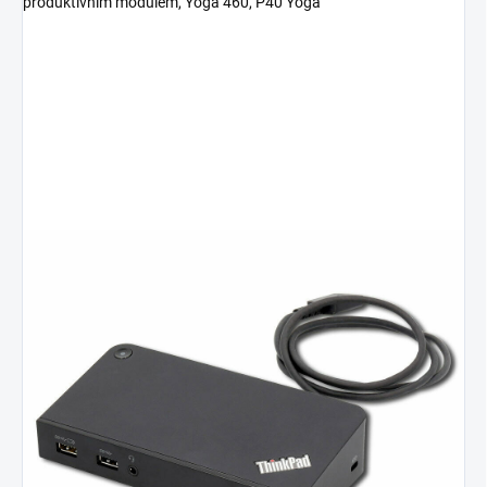
produktivním modulem, Yoga 460, P40 Yoga