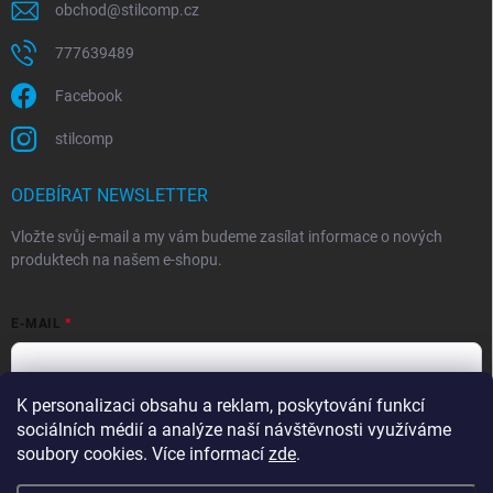
obchod
@
stilcomp.cz
777639489
Facebook
stilcomp
ODEBÍRAT NEWSLETTER
Vložte svůj e-mail a my vám budeme zasílat informace o nových
produktech na našem e-shopu.
E-MAIL
K personalizaci obsahu a reklam, poskytování funkcí
Souhlasím s
podmínkami ochrany osobních údajů
sociálních médií a analýze naší návštěvnosti využíváme
Přihlásit se
soubory cookies. Více informací
zde
.