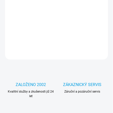
MOŽNOSTI
DORUČENÍ
−
+
Přidat do košíku
Originální dokovací stanice pro notebooky Lenovo ThinkPad
DETAILNÍ INFORMACE
ZEPTAT SE
HLÍDAT
ZALOŽENO 2002
ZÁKAZNICKÝ SERVIS
Kvalitní služby a zkušenosti již 24
Záruční a pozáruční servis
let