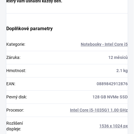
který vám usnadní každý den.
Doplňkové parametry
Kategorie
:
Notebooky - Intel Core i5
Záruka
:
12 měsíců
Hmotnost
:
2.1 kg
EAN
:
0889842912876
Pevný disk
:
128 GB NVMe SSD
Procesor
:
Intel Core i5-1035G1 1.00 GHz
Rozlišení
1536 x 1024 px
displeje
: