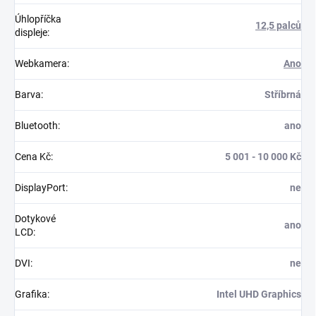
Úhlopříčka
12,5 palců
displeje
:
Webkamera
:
Ano
Barva
:
Stříbrná
Bluetooth
:
ano
Cena Kč
:
5 001 - 10 000 Kč
DisplayPort
:
ne
Dotykové
ano
LCD
:
DVI
:
ne
Grafika
:
Intel UHD Graphics