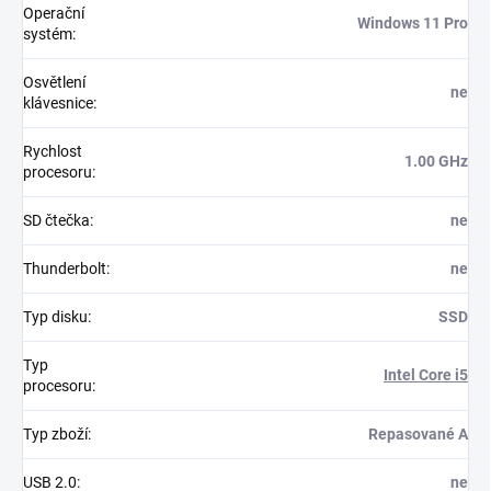
Operační
Windows 11 Pro
systém
:
Osvětlení
ne
klávesnice
:
Rychlost
1.00 GHz
procesoru
:
SD čtečka
:
ne
Thunderbolt
:
ne
Typ disku
:
SSD
Typ
Intel Core i5
procesoru
:
Typ zboží
:
Repasované A
USB 2.0
:
ne