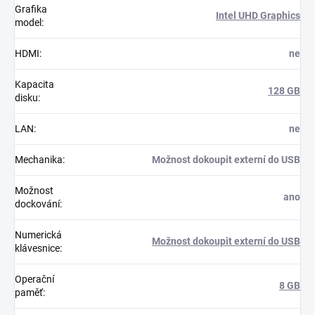
Grafika
Intel UHD Graphics
model
:
HDMI
:
ne
Kapacita
128 GB
disku
:
LAN
:
ne
Mechanika
:
Možnost dokoupit externí do USB
Možnost
ano
dockování
:
Numerická
Možnost dokoupit externí do USB
klávesnice
:
Operační
8 GB
paměť
: