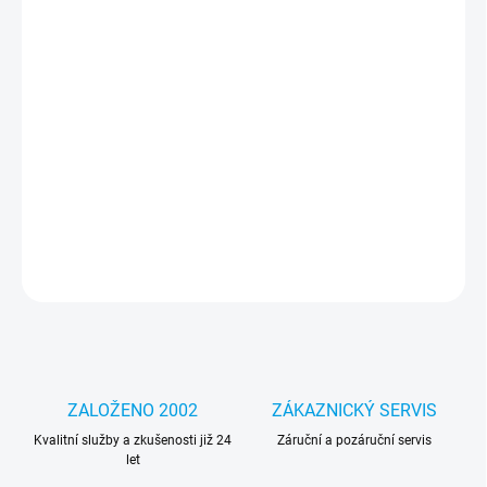
MOŽNOSTI
DORUČENÍ
−
+
Přidat do košíku
Notebook - 12,5 palců, 8 GB, Intel Core i5-1035G1 1.00 GHz, 128
GB NVMe SSD, Windows 11 Pro, 1536 x 1024 px, Intel UHD
Graphics, Dotykové LCD, Bluetooth, WIFI, Webkamera
DETAILNÍ INFORMACE
ZEPTAT SE
HLÍDAT
ZALOŽENO 2002
ZÁKAZNICKÝ SERVIS
Kvalitní služby a zkušenosti již 24
Záruční a pozáruční servis
let