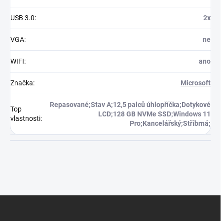
USB 3.0
:
2x
VGA
:
ne
WIFI
:
ano
Značka
:
Microsoft
Repasované;Stav A;12,5 palců úhlopříčka;Dotykové
Top
LCD;128 GB NVMe SSD;Windows 11
vlastnosti
:
Pro;Kancelářský;Stříbrná;
Z
á