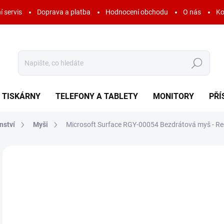
í servis
Doprava a platba
Hodnocení obchodu
O nás
Ko
Hledat
TISKÁRNY
TELEFONY A TABLETY
MONITORY
PŘÍ
nství
Myši
Microsoft Surface RGY-00054 Bezdrátová myš - R
Neohodnoceno
Podrobnosti hodnocení
ZNAČKA:
MICROS
AKCE
1 
733
Měr
SK