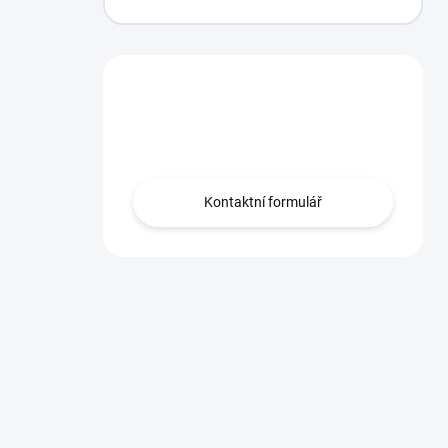
Máte otázku?
Obraťte se na nás.
Kontaktní formulář