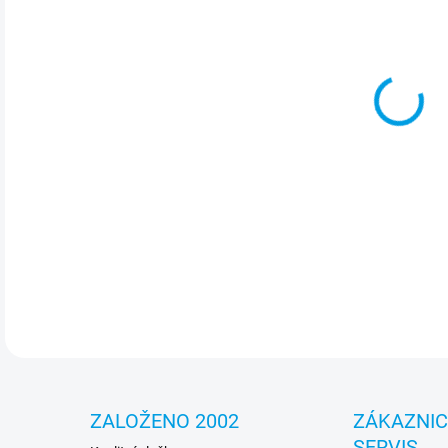
cena
MOŽ
Bez
výk
jako
je k
a A
DETA
ZALOŽENO 2002
ZÁKAZNI
SERVIS