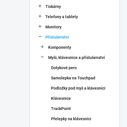
n
Tiskárny
í
p
Telefony a tablety
a
n
Monitory
e
Příslušenství
l
Komponenty
Myši, klávesnice a příslušenství
Dotykové pero
Samolepka na Touchpad
Podložky pod myš a klávesnici
Klávesnice
TrackPoint
Přelepky na klávesnici