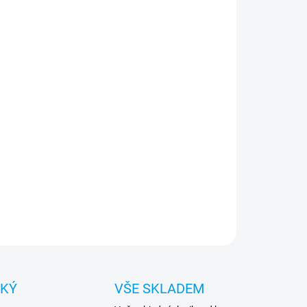
:
NOSTI DORUČENÍ
−
+
Přidat do košíku
drátová myš Microsoft Surface je elegantní a
onná myš navržená pro použití s zařízeními Surface,
 je Surface Laptop, Surface Pro a Surface Book, ale
ompatibilní i s jinými zařízeními s Windows, Mac OS
ndroid. S/N: 6346646518545
ILNÍ INFORMACE
ZEPTAT SE
HLÍDAT
CKÝ
VŠE SKLADEM