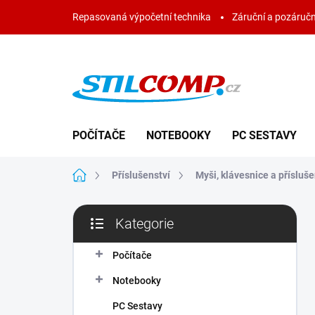
Přejít
Repasovaná výpočetní technika
Záruční a pozáručn
na
obsah
POČÍTAČE
NOTEBOOKY
PC SESTAVY
Domů
Příslušenství
Myši, klávesnice a přísluše
P
Kategorie
o
Přeskočit
s
kategorie
t
Počítače
r
Notebooky
a
n
PC Sestavy