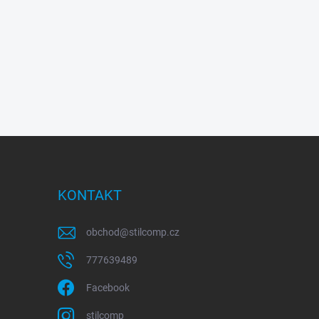
KONTAKT
obchod
@
stilcomp.cz
777639489
Facebook
stilcomp