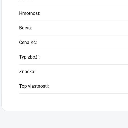
Hmotnost
:
Barva
:
Cena Kč
:
Typ zboží
:
Značka
:
Top vlastnosti
: