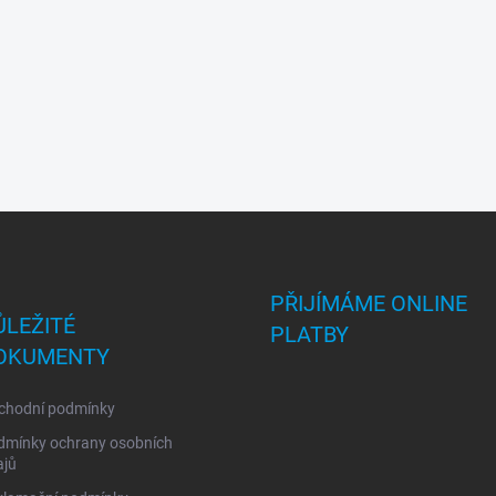
PŘIJÍMÁME ONLINE
ŮLEŽITÉ
PLATBY
OKUMENTY
chodní podmínky
dmínky ochrany osobních
ajů