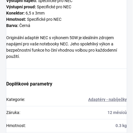
Výstupní napětí:
Specifické pro NEC
Výstupní proud:
Specifické pro NEC
Konektor:
6,5 x 3mm
Hmotnost:
Specifické pro NEC
Barva:
Černá
Originální adaptér NEC s výkonem 50W je ideálním zdrojem
napájení pro vaše notebooky NEC. Jeho spolehlivý výkon a
bezpečnostní funkce ho činí vhodnou volbou pro každodenní
použití.
Doplňkové parametry
Kategorie
:
Adaptéry - nabíječky
Záruka
:
12 měsíců
Hmotnost
:
0.3 kg