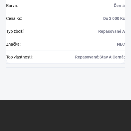
Barva
:
Černá
Cena Kč
:
Do 3 000 Kč
Typ zboží
:
Repasované A
Značka
:
NEC
Top vlastnosti
:
Repasované;Stav A;Černá;
Z
á
p
a
t