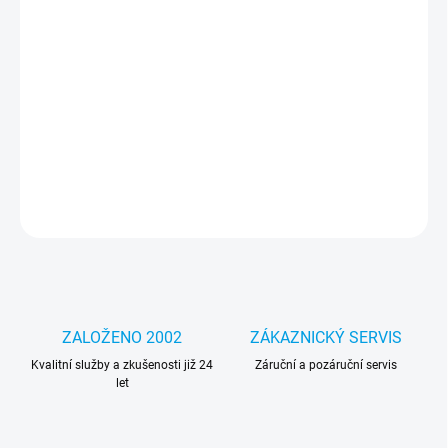
−
+
Přidat do košíku
Originálníní napájecí adaptér NEC ADP-67DB 15V 3.33A 50W - 6,5
x 3mm
DETAILNÍ INFORMACE
ZEPTAT SE
HLÍDAT
ZALOŽENO 2002
ZÁKAZNICKÝ SERVIS
Kvalitní služby a zkušenosti již 24
Záruční a pozáruční servis
let