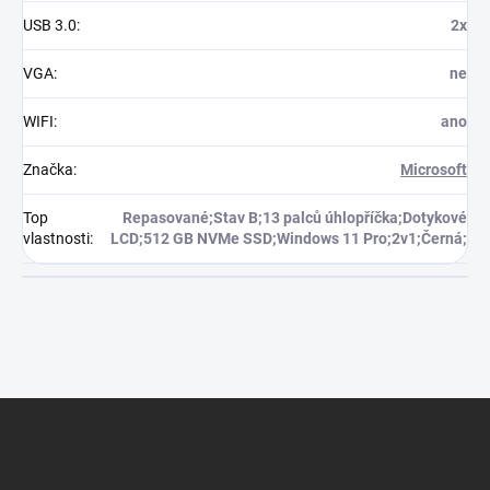
USB 3.0
:
2x
VGA
:
ne
WIFI
:
ano
Značka
:
Microsoft
Top
Repasované;Stav B;13 palců úhlopříčka;Dotykové
vlastnosti
:
LCD;512 GB NVMe SSD;Windows 11 Pro;2v1;Černá;
Z
á
p
a