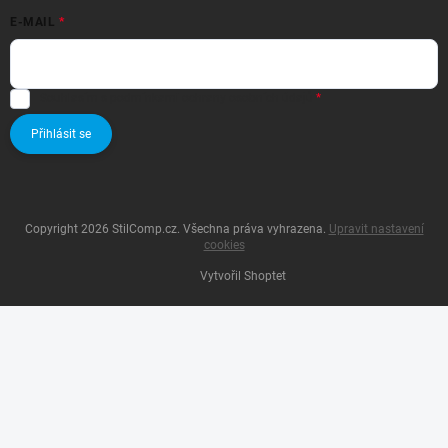
E-MAIL
Souhlasím s
podmínkami ochrany osobních údajů
Přihlásit se
Copyright 2026
StilComp.cz
. Všechna práva vyhrazena.
Upravit nastavení
cookies
Vytvořil Shoptet