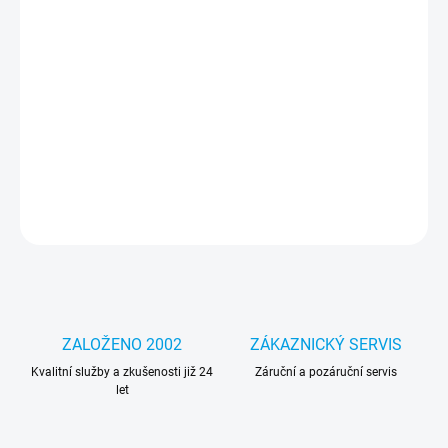
MOŽNOSTI
DORUČENÍ
Notebook - 13 palců, 16 GB, Qualcomm Snapdragon X Elite X1E-
80-100 3.40 GHz, 512 GB NVMe SSD, Windows 11 Pro, 2880 x
1920 px, Qualcomm Adreno X1-85, Dotykové LCD, Bluetooth, WIFI,
Webkamera, Vady: Mírné estetické vady, Součástí klávesnice +
Surface Ark Mouse + aktivní stylus v klávesnici
DETAILNÍ INFORMACE
ZEPTAT SE
HLÍDAT
ZALOŽENO 2002
ZÁKAZNICKÝ SERVIS
Kvalitní služby a zkušenosti již 24
Záruční a pozáruční servis
let