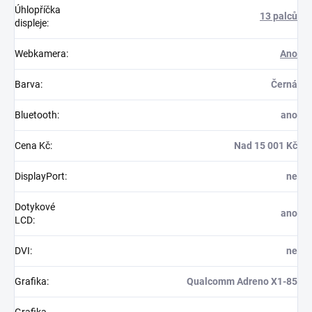
Úhlopříčka
13 palců
displeje
:
Webkamera
:
Ano
Barva
:
Černá
Bluetooth
:
ano
Cena Kč
:
Nad 15 001 Kč
DisplayPort
:
ne
Dotykové
ano
LCD
:
DVI
:
ne
Grafika
:
Qualcomm Adreno X1-85
Grafika