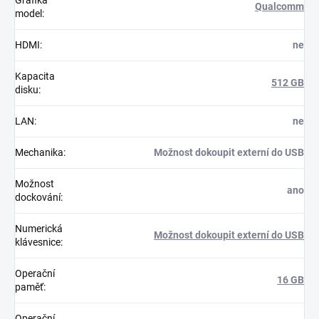
Qualcomm
model
:
HDMI
:
ne
Kapacita
512 GB
disku
:
LAN
:
ne
Mechanika
:
Možnost dokoupit externí do USB
Možnost
ano
dockování
:
Numerická
Možnost dokoupit externí do USB
klávesnice
:
Operační
16 GB
paměť
:
Operační