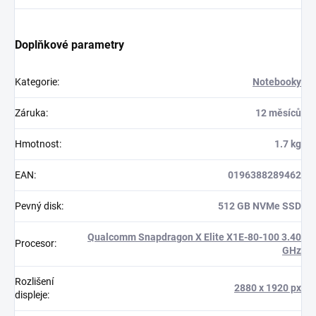
Doplňkové parametry
Kategorie
:
Notebooky
Záruka
:
12 měsíců
Hmotnost
:
1.7 kg
EAN
:
0196388289462
Pevný disk
:
512 GB NVMe SSD
Qualcomm Snapdragon X Elite X1E-80-100 3.40
Procesor
:
GHz
Rozlišení
2880 x 1920 px
displeje
: