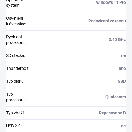
Windows 11 Pro
systém
:
Osvětlení
Podsvícení zespodu
klávesnice
:
Rychlost
3.40 GHz
procesoru
:
SD čtečka
:
ne
Thunderbolt
:
ano
Typ disku
:
SSD
Typ
Qualcomm
procesoru
:
Typ zboží
:
Repasované B
USB 2.0
:
ne