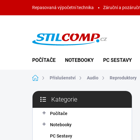
Přejít
Repasovaná výpočetní technika
Záruční a pozáručn
na
obsah
POČÍTAČE
NOTEBOOKY
PC SESTAVY
Domů
Příslušenství
Audio
Reproduktory
P
Kategorie
o
Přeskočit
s
kategorie
t
Počítače
r
Notebooky
a
n
PC Sestavy