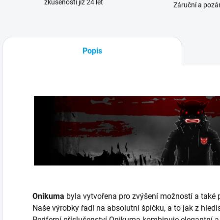
zkušenosti již 24 let
Záruční a pozár
Popis
Onikuma
byla vytvořena pro zvýšení možností a také p
Naše výrobky řadí na absolutní špičku, a to jak z hled
Periferní příslušenství Onikuma kombinuje elegantní 