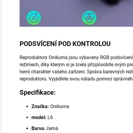
PODSVÍCENÍ POD KONTROLOU
Reproduktory Onikuma jsou vybaveny RGB podsvícením.
režimech, díky kterým si je zcela přizpůsobíte svým p
herní charakter vašeho zařízení. Správa barevných rež
reproduktoru. Vyjádřete svou náladu pomocí správnéh
Specifikace:
Značka:
Onikuma
model:
L6
Barva:
černá