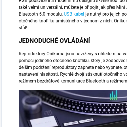
RGB podsvícení a modernímu designu skvěle hodí do 
také velmi univerzální, můžete je připojit jak přes Min
Bluetooth 5.0 modulu,
USB kabel
je nutný pro jejich p
otočného knoflíku umístěného v jednom z nich. Onikum
stůl!
JEDNODUCHÉ OVLÁDÁNÍ
Reproduktory Onikuma jsou navrženy s ohledem na vaš
pomocí jediného otočného knoflíku, který je zodpověd
delším podržení reproduktory zapnete nebo vypnete, 
nastavení hlasitosti. Rychlé dvojí stisknutí otočného vo
režimem bezdrátové komunikace Bluetooth a režime