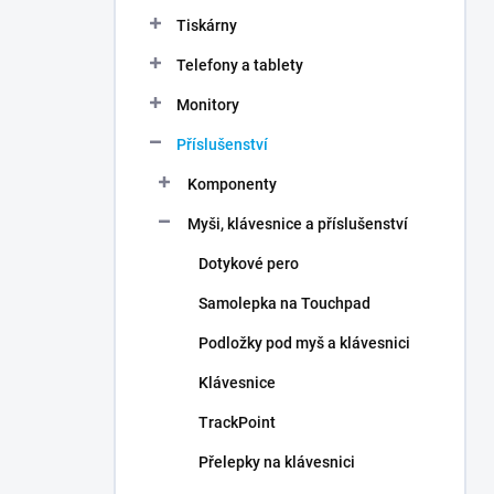
n
Tiskárny
í
p
Telefony a tablety
a
n
Monitory
e
Příslušenství
l
Komponenty
Myši, klávesnice a příslušenství
Dotykové pero
Samolepka na Touchpad
Podložky pod myš a klávesnici
Klávesnice
TrackPoint
Přelepky na klávesnici