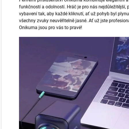
funkčností a odolností. Hráč je pro nás nejdůležitější
vybavení tak, aby každé kliknutí, ať už pohyb byl plyn
všechny zvuky neuvěřitelně jasné. Ať už jste profesion
Onikuma jsou pro vás to pravé!