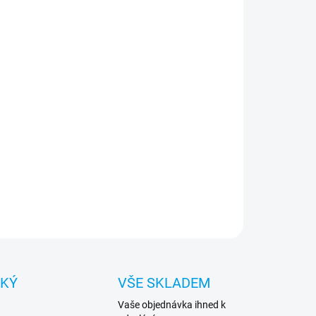
:
NOSTI DORUČENÍ
−
+
Přidat do košíku
 podsvícení, Napájení - USB DC5V, Výkon - 5W*2,
venční odezva - 60Hz-20kHz, Audio rozhraní - 3,5
Délka audio kabelu - 1,5m, Materiál - plast
ILNÍ INFORMACE
ZEPTAT SE
HLÍDAT
CKÝ
VŠE SKLADEM
Vaše objednávka ihned k