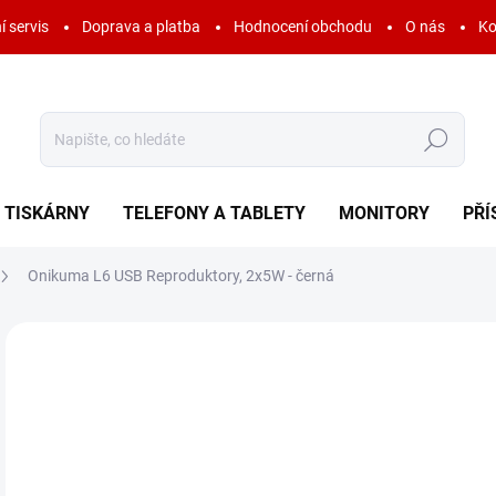
í servis
Doprava a platba
Hodnocení obchodu
O nás
Ko
Hledat
TISKÁRNY
TELEFONY A TABLETY
MONITORY
PŘÍ
Onikuma L6 USB Reproduktory, 2x5W - černá
Neohodnoceno
Podrobnosti hodnocení
ZNAČKA:
DETECH
AKCE
5
398
Měr
SK