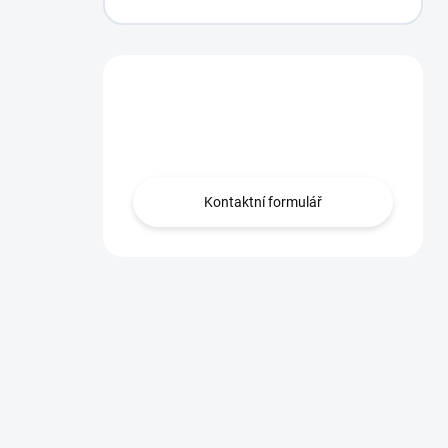
Máte otázku?
Obraťte se na nás.
Kontaktní formulář