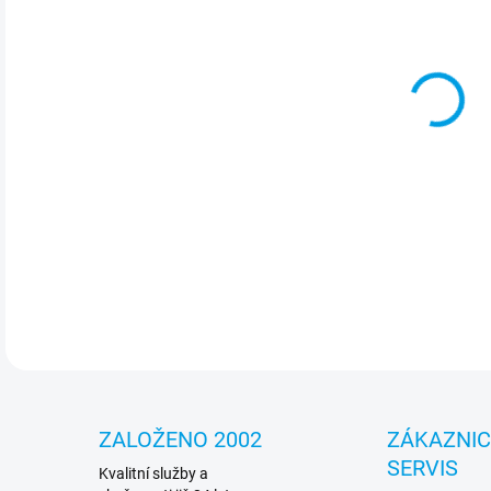
cena
MOŽ
RGB
Frek
mm, 
DETA
ZALOŽENO 2002
ZÁKAZNI
SERVIS
Kvalitní služby a