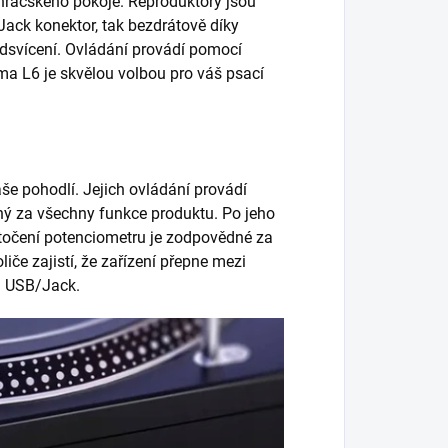
hráčského pokoje. Reproduktory jsou
i Jack konektor, tak bezdrátově díky
odsvícení. Ovládání provádí pomocí
a L6 je skvělou volbou pro váš psací
e pohodlí. Jejich ovládání provádí
ný za všechny funkce produktu. Po jeho
otočení potenciometru je zodpovědné za
liče zajistí, že zařízení přepne mezi
m USB/Jack.