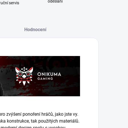
odeslání
uční servis
Hodnocení
ro zvýšení ponoření hráčů, jako jste vy.
iska konstrukce, tak použitých materiálů.
a moderní design spolu s vysokou