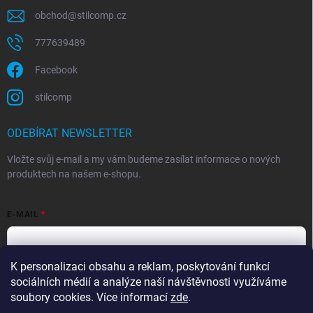
obchod
@
stilcomp.cz
777639489
Facebook
stilcomp
ODEBÍRAT NEWSLETTER
Vložte svůj e-mail a my vám budeme zasílat informace o nových
produktech na našem e-shopu.
E-MAIL
K personalizaci obsahu a reklam, poskytování funkcí
Souhlasím s
podmínkami ochrany osobních údajů
sociálních médií a analýze naší návštěvnosti využíváme
Přihlásit se
soubory cookies. Více informací
zde
.