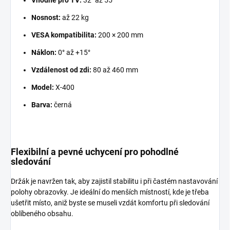
Vhodné pro TV:
32″ až 55″
Nosnost:
až 22 kg
VESA kompatibilita:
200 × 200 mm
Náklon:
0° až +15°
Vzdálenost od zdi:
80 až 460 mm
Model:
X-400
Barva:
černá
Flexibilní a pevné uchycení pro pohodlné
sledování
Držák je navržen tak, aby zajistil stabilitu i při častém nastavování
polohy obrazovky. Je ideální do menších místností, kde je třeba
ušetřit místo, aniž byste se museli vzdát komfortu při sledování
oblíbeného obsahu.