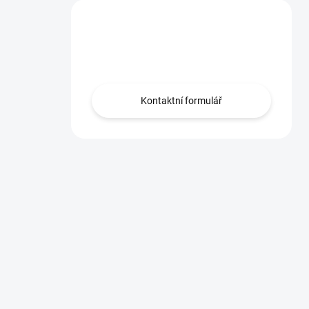
Máte otázku?
Obraťte se na nás.
Kontaktní formulář