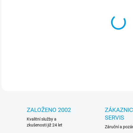
Počí
NVM
DETA
ZALOŽENO 2002
ZÁKAZNI
SERVIS
Kvalitní služby a
zkušenosti již 24 let
Záruční a pozár