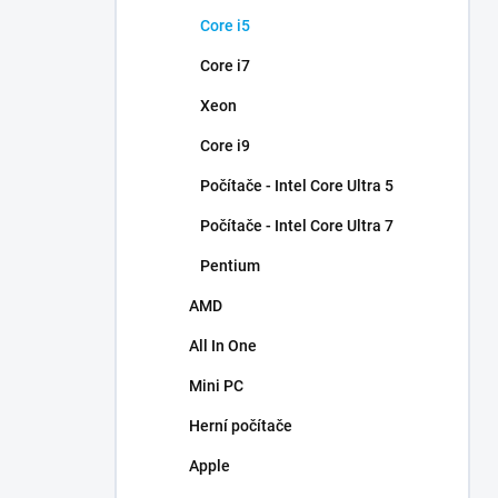
n
Core i5
í
p
Core i7
a
n
Xeon
e
Core i9
l
Počítače - Intel Core Ultra 5
Počítače - Intel Core Ultra 7
Pentium
AMD
All In One
Mini PC
Herní počítače
Apple