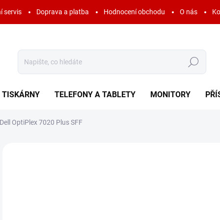
í servis
Doprava a platba
Hodnocení obchodu
O nás
Ko
Hledat
TISKÁRNY
TELEFONY A TABLETY
MONITORY
PŘÍ
Dell OptiPlex 7020 Plus SFF
Neohodnoceno
Podrobnosti hodnocení
ZNAČKA:
DELL
16
19 
Měr
SK
cena
MOŽ