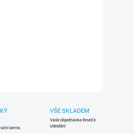
−
+
Přidat do košíku
tač - 16 GB, Intel Core i5-14500 2.60 GHz, 256 GB
e SSD, Windows 11 Pro, Intel UHD Graphics 770
ILNÍ INFORMACE
ZEPTAT SE
HLÍDAT
CKÝ
VŠE SKLADEM
Vaše objednávka ihned k
odeslání
uční servis