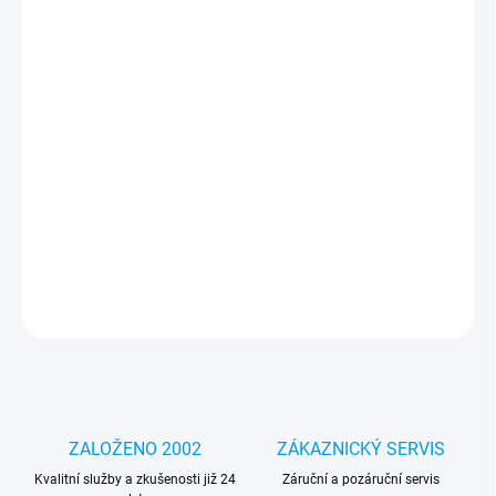
cena:
MOŽNOSTI
DORUČENÍ
−
+
Přidat do košíku
Šroubovák Poso PS-607 je vhodný pro profesionální i domácí
použití a umožňuje precizní manipulaci se šrouby na
elektronických zařízeních.
DETAILNÍ INFORMACE
ZEPTAT SE
HLÍDAT
ZALOŽENO 2002
ZÁKAZNICKÝ SERVIS
Kvalitní služby a zkušenosti již 24
Záruční a pozáruční servis