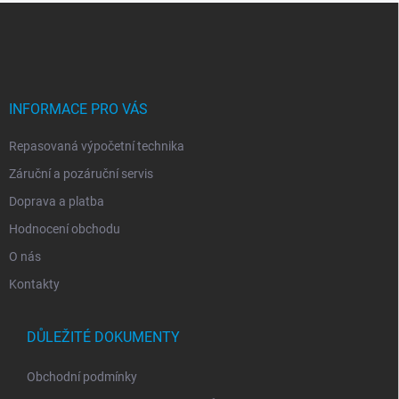
Z
á
p
a
t
í
INFORMACE PRO VÁS
Repasovaná výpočetní technika
Záruční a pozáruční servis
Doprava a platba
Hodnocení obchodu
O nás
Kontakty
DŮLEŽITÉ DOKUMENTY
Obchodní podmínky