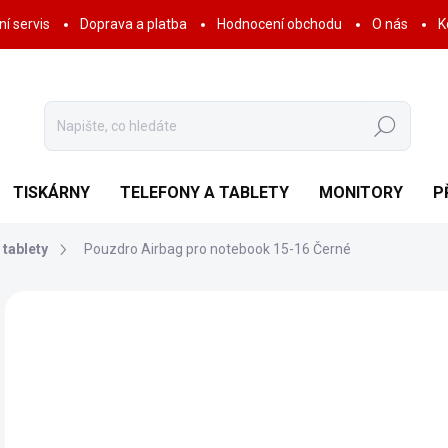
í servis
Doprava a platba
Hodnocení obchodu
O nás
K
Hledat
TISKÁRNY
TELEFONY A TABLETY
MONITORY
P
 tablety
Pouzdro Airbag pro notebook 15-16 Černé
Neohodnoceno
Podrobnosti hodnocení
ZNAČKA:
DETECH
2
248
Měr
SK
cena
MOŽ