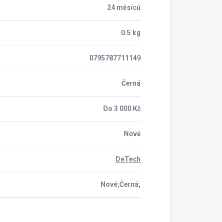
24 měsíců
0.5 kg
0795787711149
Černá
Do 3 000 Kč
Nové
DeTech
Nové;Černá;