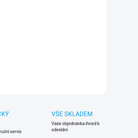
−
+
Přidat do košíku
tické a funkční pouzdro vyrobené z kvalitní pěny -
ké a zároveň odolné.
AILNÍ INFORMACE
ZEPTAT SE
HLÍDAT
CKÝ
VŠE SKLADEM
Vaše objednávka ihned k
odeslání
uční servis