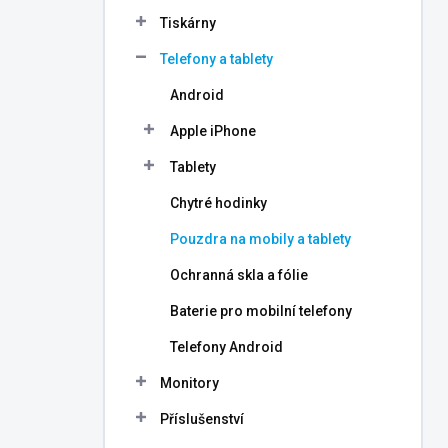
n
Tiskárny
í
p
Telefony a tablety
a
n
Android
e
Apple iPhone
l
Tablety
Chytré hodinky
Pouzdra na mobily a tablety
Ochranná skla a fólie
Baterie pro mobilní telefony
Telefony Android
Monitory
Příslušenství