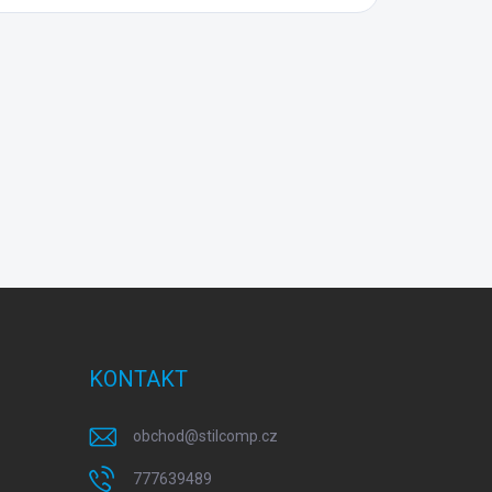
KONTAKT
obchod
@
stilcomp.cz
777639489