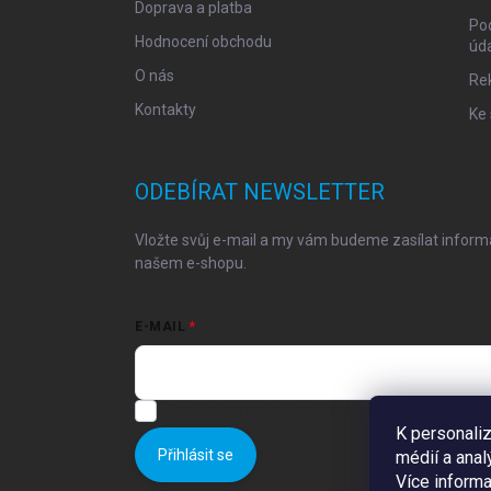
Doprava a platba
Po
Hodnocení obchodu
úd
O nás
Re
Kontakty
Ke 
ODEBÍRAT NEWSLETTER
Vložte svůj e-mail a my vám budeme zasílat infor
našem e-shopu.
E-MAIL
Souhlasím s
podmínkami ochrany osobních údajů
K personaliz
Přihlásit se
médií a anal
Více inform