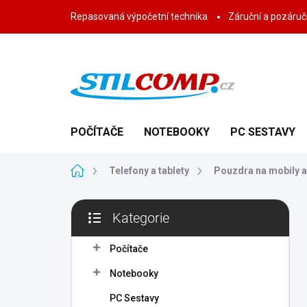
Přejít
Repasovaná výpočetní technika
Záruční a pozáručn
na
obsah
POČÍTAČE
NOTEBOOKY
PC SESTAVY
Domů
Telefony a tablety
Pouzdra na mobily a
P
Kategorie
o
Přeskočit
s
kategorie
t
Počítače
r
Notebooky
a
n
PC Sestavy