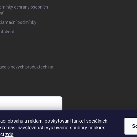
dmínky ochrany osobních
ajů
klamační podmínky
stažení
mace o nových produktech na
aci obsahu a reklam, poskytování funkcí sociálních
S
ýze naší návštěvnosti využíváme soubory cookies.
ací
zde
.