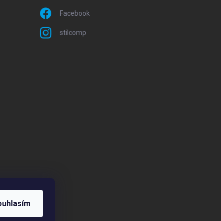
Facebook
stilcomp
ouhlasím