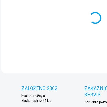
Prak
měk
DET
ZALOŽENO 2002
ZÁKAZNI
SERVIS
Kvalitní služby a
zkušenosti již 24 let
Záruční a pozár