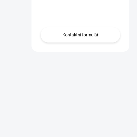
Máte otázku?
Obraťte se na nás.
Kontaktní formulář