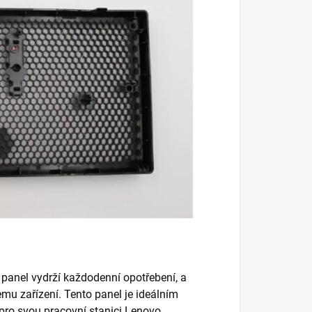
í panel vydrží každodenní opotřebení, a
mu zařízení. Tento panel je ideálním
e pro svou pracovní stanici Lenovo