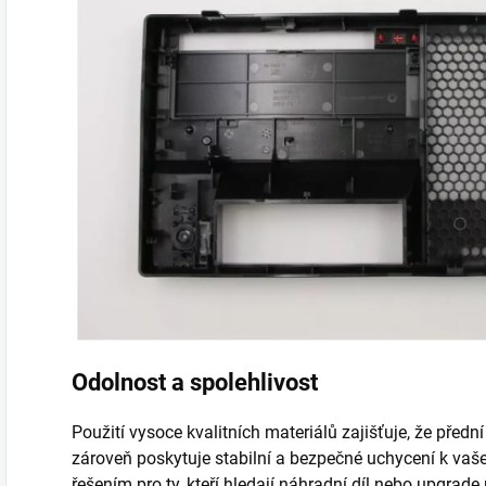
Odolnost a spolehlivost
Použití vysoce kvalitních materiálů zajišťuje, že předn
zároveň poskytuje stabilní a bezpečné uchycení k vaše
řešením pro ty, kteří hledají náhradní díl nebo upgrad