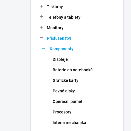
n
Tiskárny
í
p
Telefony a tablety
a
n
Monitory
e
Příslušenství
l
Komponenty
Displeje
Baterie do notebooků
Grafické karty
Pevné disky
Operační paměti
Procesory
Interní mechanika