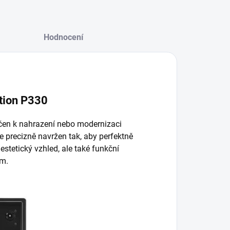
Hodnocení
ation P330
rčen k nahrazení nebo modernizaci
je precizně navržen tak, aby perfektně
estetický vzhled, ale také funkční
ům.