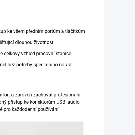
tup ke všem předním portům a tlačítkům
išťující dlouhou životnost
je celkový vzhled pracovní stanice
el bez potřeby speciálního nářadí
omfort a zároveň zachoval profesionální
dný přístup ke konektorům USB, audio
é pro každodenní používání.