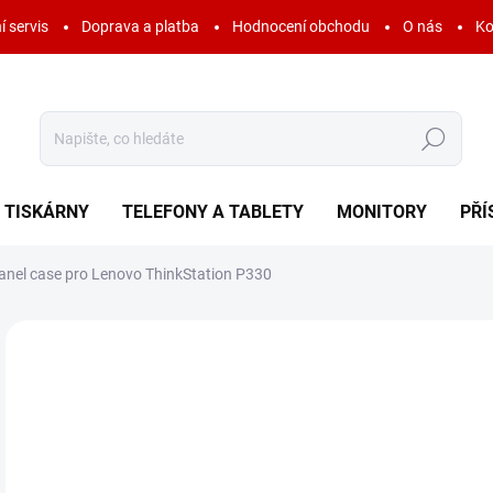
í servis
Doprava a platba
Hodnocení obchodu
O nás
Ko
Hledat
TISKÁRNY
TELEFONY A TABLETY
MONITORY
PŘÍ
anel case pro Lenovo ThinkStation P330
Neohodnoceno
Podrobnosti hodnocení
ZNAČKA:
LENOVO
3
349
Měr
SK
cena
MOŽ