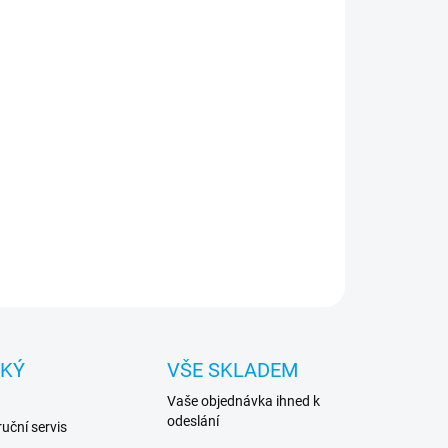
−
+
Přidat do košíku
dní panel case pro Lenovo ThinkStation P330 PN:
0U49722
ILNÍ INFORMACE
ZEPTAT SE
HLÍDAT
CKÝ
VŠE SKLADEM
Vaše objednávka ihned k
odeslání
uční servis