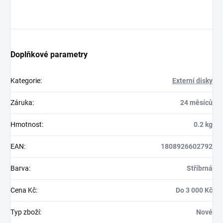
Doplňkové parametry
Kategorie
:
Externí disky
Záruka
:
24 měsíců
Hmotnost
:
0.2 kg
EAN
:
1808926602792
Barva
:
Stříbrná
Cena Kč
:
Do 3 000 Kč
Typ zboží
:
Nové