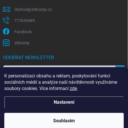
obchod
@
stilcomp.cz
777639489
Facebook
stilcomp
ODEBÍRAT NEWSLETTER
Přihl
K personalizaci obsahu a reklam, poskytování funkcí
se
sociálních médií a analýze naší návštěvnosti využíváme
Souhlasím s
podmínkami ochrany osobních údajů
soubory cookies. Více informací
zde
.
Nastavení
Copyright 2026
StilComp.cz
. Všechna práva vyhrazena.
Upravit nastavení
cookies
Souhlasím
Vytvořil Shoptet