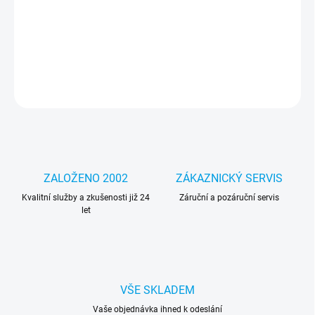
Lenovo ThinkPad T470 PCIe NVMe adapter M.2
DETAILNÍ INFORMACE
ZEPTAT SE
HLÍDAT
ZALOŽENO 2002
ZÁKAZNICKÝ SERVIS
Kvalitní služby a zkušenosti již 24
Záruční a pozáruční servis
let
VŠE SKLADEM
Vaše objednávka ihned k odeslání