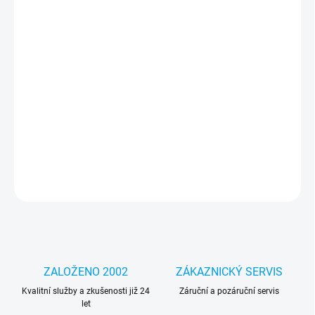
MOŽNOSTI
DORUČENÍ
−
+
Přidat do košíku
Výkonná náhradní baterie RDY zajistí spolehlivé napájení a
mobilitu vašeho notebooku. Ideální řešení pro každodenní práci i
cestování bez omezení. Kód specifikace: HP90BRDY
DETAILNÍ INFORMACE
ZEPTAT SE
HLÍDAT
ZALOŽENO 2002
ZÁKAZNICKÝ SERVIS
Kvalitní služby a zkušenosti již 24
Záruční a pozáruční servis
let