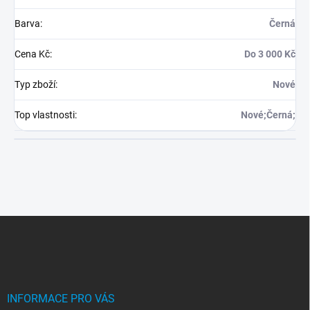
Barva
:
Černá
Cena Kč
:
Do 3 000 Kč
Typ zboží
:
Nové
Top vlastnosti
:
Nové;Černá;
Z
á
p
a
t
í
INFORMACE PRO VÁS