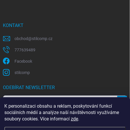
KONTAKT
obchod
@
stilcomp.cz
777639489
Facebook
stilcomp
ODEBÍRAT NEWSLETTER
Přihl
K personalizaci obsahu a reklam, poskytování funkcí
se
sociálních médií a analýze naší návštěvnosti využíváme
Souhlasím s
podmínkami ochrany osobních údajů
soubory cookies. Více informací
zde
.