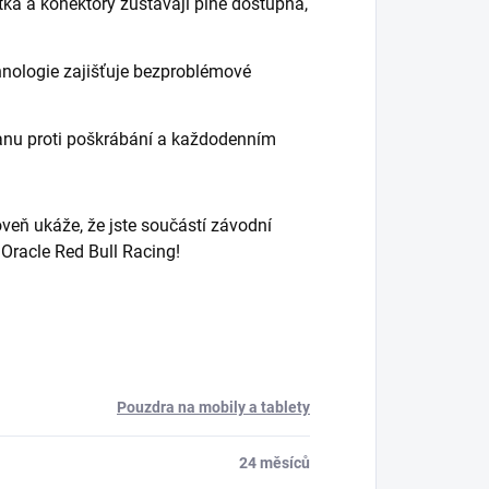
tka a konektory zůstávají plně dostupná,
ologie zajišťuje bezproblémové
anu proti poškrábání a každodenním
roveň ukáže, že jste součástí závodní
 Oracle Red Bull Racing!
Pouzdra na mobily a tablety
24 měsíců