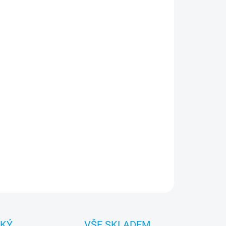
:
NOSTI DORUČENÍ
−
+
Přidat do košíku
pte do světa rychlosti a preciznosti s originálním
em Oracle Red Bull Racing, který přináší špičkovou
ranu pro váš telefon. Navržený s důrazem na detaily
spirovaný energií závodního týmu, tento kryt je
álním spojením funkčnosti a nekompromisního
ignu.
ILNÍ INFORMACE
ZEPTAT SE
HLÍDAT
CKÝ
VŠE SKLADEM