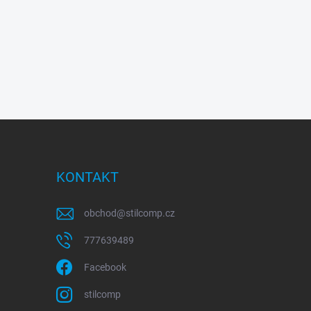
KONTAKT
obchod
@
stilcomp.cz
777639489
Facebook
stilcomp