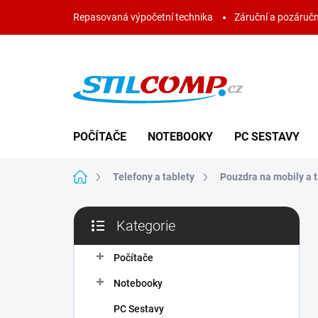
Přejít
Repasovaná výpočetní technika
Záruční a pozáručn
na
obsah
POČÍTAČE
NOTEBOOKY
PC SESTAVY
Domů
Telefony a tablety
Pouzdra na mobily a t
P
Kategorie
o
Přeskočit
s
kategorie
t
Počítače
r
Notebooky
a
n
PC Sestavy