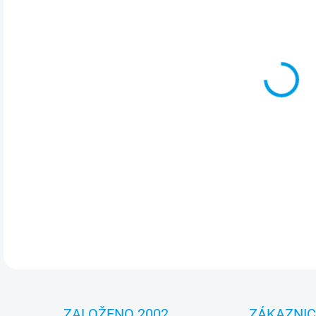
cena
MOŽ
Vstu
kryt
och
a in
ide
des
DETA
ZALOŽENO 2002
ZÁKAZNI