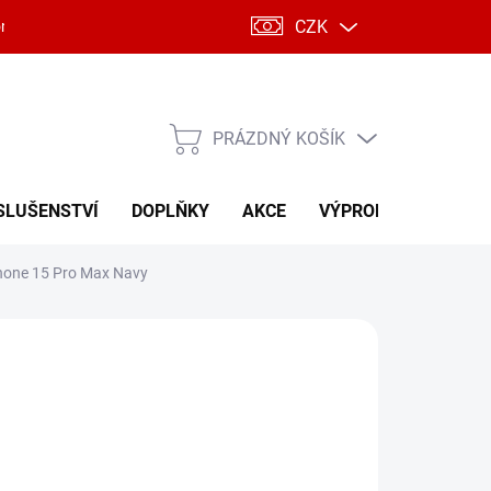
CZK
ntakty
PRÁZDNÝ KOŠÍK
NÁKUPNÍ
KOŠÍK
SLUŠENSTVÍ
DOPLŇKY
AKCE
VÝPRODEJ
Phone 15 Pro Max Navy
L
51 Kč
371 Kč
 Kč včetně DPH
ná
LADEM
(1 KS)