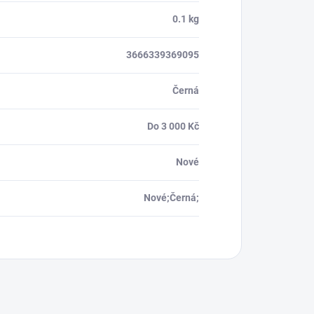
0.1 kg
3666339369095
Černá
Do 3 000 Kč
Nové
Nové;Černá;