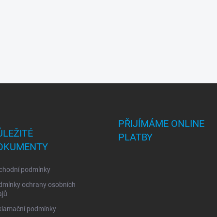
PŘIJÍMÁME ONLINE
ŮLEŽITÉ
PLATBY
OKUMENTY
chodní podmínky
dmínky ochrany osobních
ajů
klamační podmínky