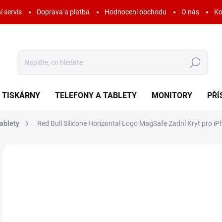
í servis
Doprava a platba
Hodnocení obchodu
O nás
Ko
Hledat
TISKÁRNY
TELEFONY A TABLETY
MONITORY
PŘÍ
ablety
Red Bull Silicone Horizontal Logo MagSafe Zadní Kryt pro i
Neohodnoceno
Podrobnosti hodnocení
ZNAČKA:
RED BUL
AKCE
6
449
Měr
SK