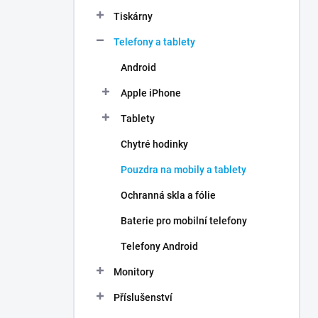
n
Tiskárny
í
p
Telefony a tablety
a
n
Android
e
Apple iPhone
l
Tablety
Chytré hodinky
Pouzdra na mobily a tablety
Ochranná skla a fólie
Baterie pro mobilní telefony
Telefony Android
Monitory
Příslušenství