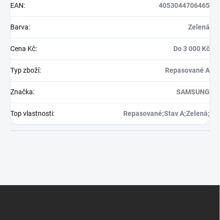
EAN
:
4053044706465
Barva
:
Zelená
Cena Kč
:
Do 3 000 Kč
Typ zboží
:
Repasované A
Značka
:
SAMSUNG
Top vlastnosti
:
Repasované;Stav A;Zelená;
Z
á
p