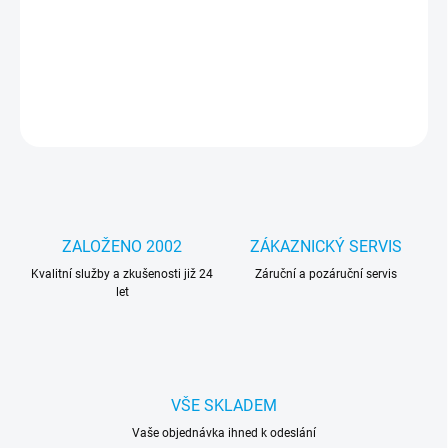
Operační paměť pro notebooky, Samsung 2GB DDR3 1333MHz
SODIMM CL9
DETAILNÍ INFORMACE
ZEPTAT SE
HLÍDAT
ZALOŽENO 2002
ZÁKAZNICKÝ SERVIS
Kvalitní služby a zkušenosti již 24
Záruční a pozáruční servis
let
VŠE SKLADEM
Vaše objednávka ihned k odeslání