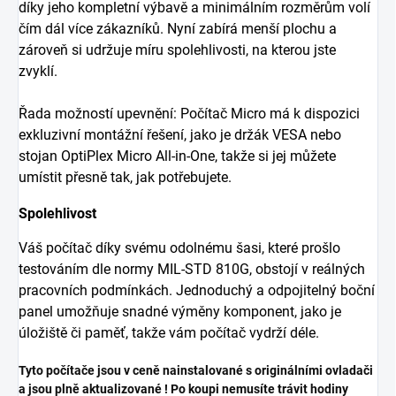
díky jeho kompletní výbavě a minimálním rozměrům volí
čím dál více zákazníků. Nyní zabírá menší plochu a
zároveň si udržuje míru spolehlivosti, na kterou jste
zvyklí.
Řada možností upevnění: Počítač Micro má k dispozici
exkluzivní montážní řešení, jako je držák VESA nebo
stojan OptiPlex Micro All-in-One, takže si jej můžete
umístit přesně tak, jak potřebujete.
Spolehlivost
Váš počítač díky svému odolnému šasi, které prošlo
testováním dle normy MIL-STD 810G, obstojí v reálných
pracovních podmínkách. Jednoduchý a odpojitelný boční
panel umožňuje snadné výměny komponent, jako je
úložiště či paměť, takže vám počítač vydrží déle.
Tyto počítače jsou v ceně nainstalované s originálními ovladači
a jsou plně aktualizované ! Po koupi nemusíte trávit hodiny