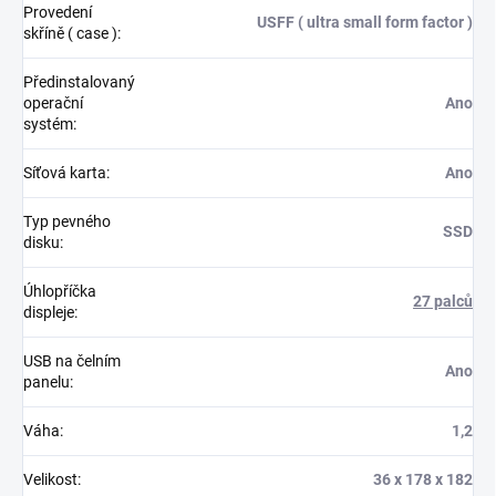
Provedení
USFF ( ultra small form factor )
skříně ( case )
:
Předinstalovaný
operační
Ano
systém
:
Síťová karta
:
Ano
Typ pevného
SSD
disku
:
Úhlopříčka
27 palců
displeje
:
USB na čelním
Ano
panelu
:
Váha
:
1,2
Velikost
:
36 x 178 x 182