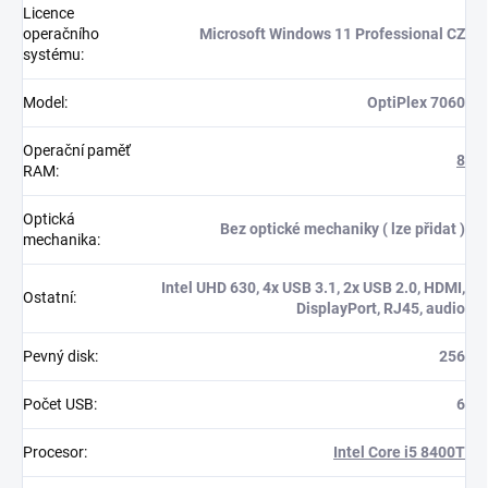
Licence
operačního
Microsoft Windows 11 Professional CZ
systému
:
Model
:
OptiPlex 7060
Operační paměť
8
RAM
:
Optická
Bez optické mechaniky ( lze přidat )
mechanika
:
Intel UHD 630, 4x USB 3.1, 2x USB 2.0, HDMI,
Ostatní
:
DisplayPort, RJ45, audio
Pevný disk
:
256
Počet USB
:
6
Procesor
:
Intel Core i5 8400T