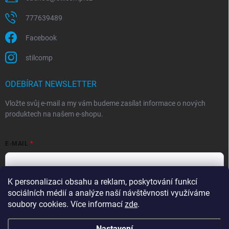
777639489
Facebook
stilcomp
ODEBÍRAT NEWSLETTER
Vložte svůj e-mail a my vám budeme zasílat informace o nových
produktech na našem e-shopu.
E-MAIL
K personalizaci obsahu a reklam, poskytování funkcí
Souhlasím s
podmínkami ochrany osobních údajů
sociálních médií a analýze naší návštěvnosti využíváme
Přihlásit se
soubory cookies. Více informací
zde
.
Nastavení