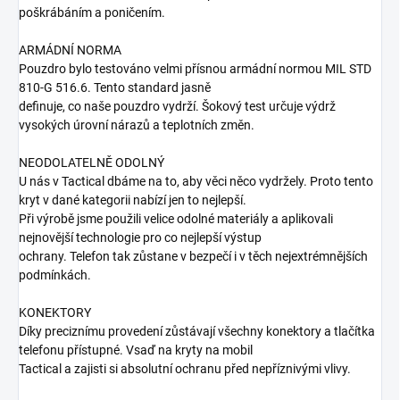
poškrábáním a poničením.
ARMÁDNÍ NORMA
Pouzdro bylo testováno velmi přísnou armádní normou MIL STD
810-G 516.6. Tento standard jasně
definuje, co naše pouzdro vydrží. Šokový test určuje výdrž
vysokých úrovní nárazů a teplotních změn.
NEODOLATELNĚ ODOLNÝ
U nás v Tactical dbáme na to, aby věci něco vydržely. Proto tento
kryt v dané kategorii nabízí jen to nejlepší.
Při výrobě jsme použili velice odolné materiály a aplikovali
nejnovější technologie pro co nejlepší výstup
ochrany. Telefon tak zůstane v bezpečí i v těch nejextrémnějších
podmínkách.
KONEKTORY
Díky preciznímu provedení zůstávají všechny konektory a tlačítka
telefonu přístupné. Vsaď na kryty na mobil
Tactical a zajisti si absolutní ochranu před nepříznivými vlivy.