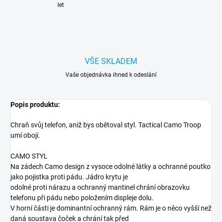
let
VŠE SKLADEM
Vaše objednávka ihned k odeslání
Popis produktu:
Chraň svůj telefon, aniž bys obětoval styl. Tactical Camo Troop
umí obojí.
CAMO STYL
Na zádech Camo design z vysoce odolné látky a ochranné poutko
jako pojistka proti pádu. Jádro krytu je
odolné proti nárazu a ochranný mantinel chrání obrazovku
telefonu při pádu nebo položením displeje dolu.
V horní části je dominantní ochranný rám. Rám je o něco vyšší než
daná soustava čoček a chrání tak před