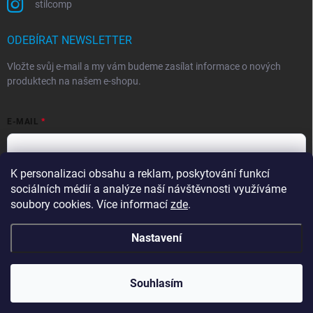
stilcomp
ODEBÍRAT NEWSLETTER
Vložte svůj e-mail a my vám budeme zasílat informace o nových
produktech na našem e-shopu.
E-MAIL
K personalizaci obsahu a reklam, poskytování funkcí
Souhlasím s
podmínkami ochrany osobních údajů
sociálních médií a analýze naší návštěvnosti využíváme
Přihlásit se
soubory cookies. Více informací
zde
.
Nastavení
Copyright 2026
StilComp.cz
. Všechna práva vyhrazena.
Upravit nastavení
cookies
Souhlasím
Vytvořil Shoptet