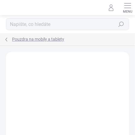
Přejít
na
obsah
Hledat
Pouzdra na mobily a tablety
Podrobnosti hodnocení
Neohodnoceno
ZNAČKA:
TACTICAL
AKCE