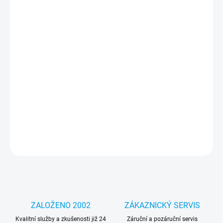
Měrná
SKLADEM
(>5 KS)
cena:
MOŽNOSTI
DORUČENÍ
−
+
Přidat do košíku
Chraň svůj telefon, aniž bys obětoval styl. Tactical Camo Troop
umí obojí.
DETAILNÍ INFORMACE
ZEPTAT SE
HLÍDAT
ZALOŽENO 2002
ZÁKAZNICKÝ SERVIS
Kvalitní služby a zkušenosti již 24
Záruční a pozáruční servis