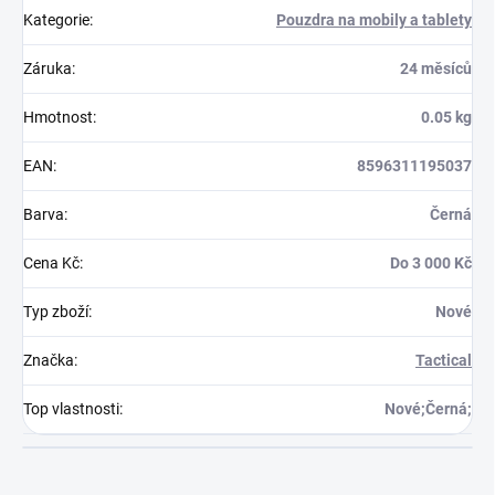
Kategorie
:
Pouzdra na mobily a tablety
Záruka
:
24 měsíců
Hmotnost
:
0.05 kg
EAN
:
8596311195037
Barva
:
Černá
Cena Kč
:
Do 3 000 Kč
Typ zboží
:
Nové
Značka
:
Tactical
Top vlastnosti
:
Nové;Černá;