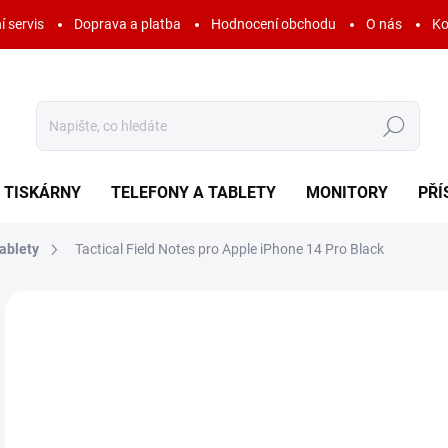
í servis
Doprava a platba
Hodnocení obchodu
O nás
Ko
Hledat
TISKÁRNY
TELEFONY A TABLETY
MONITORY
PŘÍ
ablety
Tactical Field Notes pro Apple iPhone 14 Pro Black
Neohodnoceno
Podrobnosti hodnocení
ZNAČKA:
TACTIC
AKCE
3
69 
Měr
SK