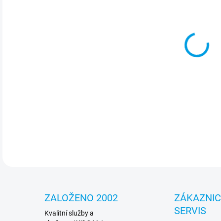
cena
MOŽ
Tact
sty
pře
DETA
ZALOŽENO 2002
ZÁKAZNI
SERVIS
Kvalitní služby a