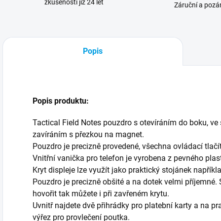
zkušenosti již 24 let
Záruční a pozár
Popis
Popis produktu:
Tactical Field Notes pouzdro s otevíráním do boku, ve
zavíráním s přezkou na magnet.
Pouzdro je precizně provedené, všechna ovládací tlačí
Vnitřní vanička pro telefon je vyrobena z pevného plas
Kryt displeje lze využít jako praktický stojánek napřík
Pouzdro je precizně obšité a na dotek velmi příjemné. 
hovořit tak můžete i při zavřeném krytu.
Uvnitř najdete dvě přihrádky pro platební karty a na p
výřez pro provlečení poutka.