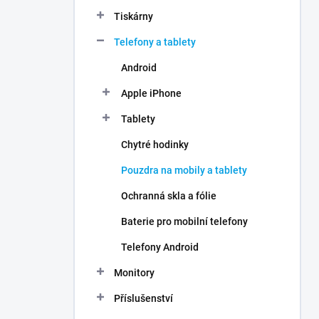
n
Tiskárny
í
p
Telefony a tablety
a
n
Android
e
Apple iPhone
l
Tablety
Chytré hodinky
Pouzdra na mobily a tablety
Ochranná skla a fólie
Baterie pro mobilní telefony
Telefony Android
Monitory
Příslušenství