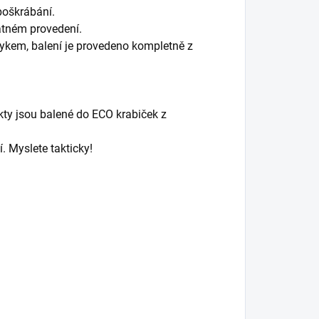
poškrábání.
atném provedení.
vykem, balení je provedeno kompletně z
ty jsou balené do ECO krabiček z
. Myslete takticky!