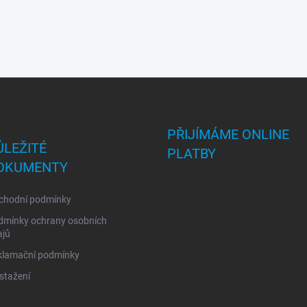
PŘIJÍMÁME ONLINE
ŮLEŽITÉ
PLATBY
OKUMENTY
chodní podmínky
dmínky ochrany osobních
ajů
klamační podmínky
stažení