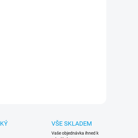
:
NOSTI DORUČENÍ
−
+
Přidat do košíku
ical Field Notes pouzdro s otevíráním do boku, ve
lovém provedení věrné imitace kůže a zavíráním s
zkou na magnet.
ILNÍ INFORMACE
ZEPTAT SE
HLÍDAT
CKÝ
VŠE SKLADEM
Vaše objednávka ihned k