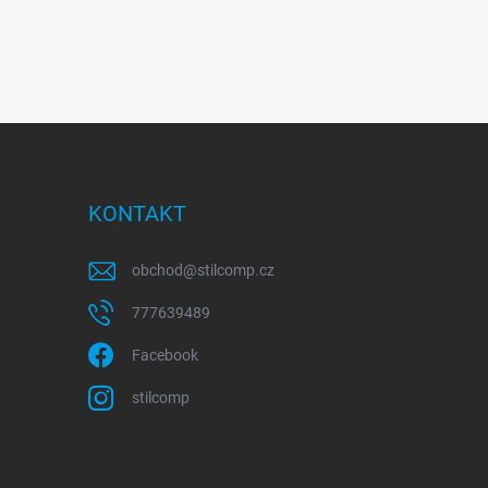
KONTAKT
obchod
@
stilcomp.cz
777639489
Facebook
stilcomp