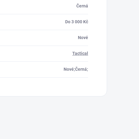
Černá
Do 3 000 Kč
Nové
Tactical
Nové;Černá;