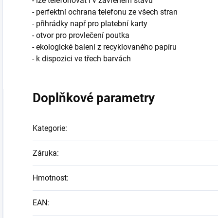
- lze telefonovat i v zavřeném stavu
- perfektní ochrana telefonu ze všech stran
- přihrádky např pro platební karty
- otvor pro provlečení poutka
- ekologické balení z recyklovaného papíru
- k dispozici ve třech barvách
Doplňkové parametry
Kategorie
:
Záruka
:
Hmotnost
:
EAN
: