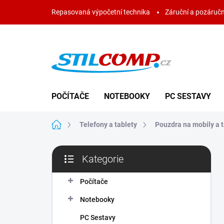
Přejít
Repasovaná výpočetní technika
Záruční a pozáručn
na
obsah
POČÍTAČE
NOTEBOOKY
PC SESTAVY
Domů
Telefony a tablety
Pouzdra na mobily a t
P
Kategorie
o
Přeskočit
s
kategorie
t
Počítače
r
Notebooky
a
n
PC Sestavy