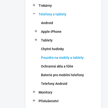
n
Tiskárny
í
p
Telefony a tablety
a
n
Android
e
Apple iPhone
l
Tablety
Chytré hodinky
Pouzdra na mobily a tablety
Ochranná skla a fólie
Baterie pro mobilní telefony
Telefony Android
Monitory
Příslušenství