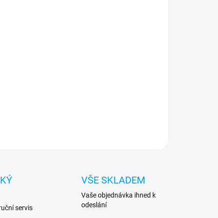
j spolehlivý parťák v každodenním shonu a zápasu
ta.
ILNÍ INFORMACE
ZEPTAT SE
HLÍDAT
CKÝ
VŠE SKLADEM
Vaše objednávka ihned k
odeslání
uční servis