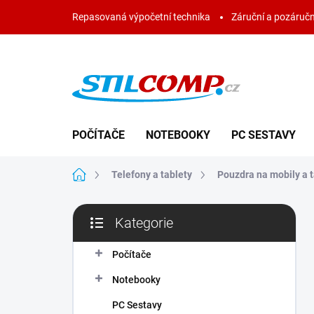
Přejít
Repasovaná výpočetní technika
Záruční a pozáručn
na
obsah
POČÍTAČE
NOTEBOOKY
PC SESTAVY
Domů
Telefony a tablety
Pouzdra na mobily a t
P
Kategorie
o
Přeskočit
s
kategorie
t
Počítače
r
Notebooky
a
n
PC Sestavy