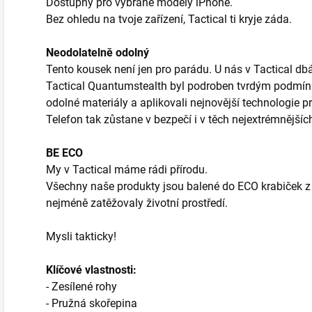
Dostupný pro vybrané modely iPhone.
Bez ohledu na tvoje zařízení, Tactical ti kryje záda.
Neodolatelně odolný
Tento kousek není jen pro parádu. U nás v Tactical dbá
Tactical Quantumstealth byl podroben tvrdým podmínká
odolné materiály a aplikovali nejnovější technologie p
Telefon tak zůstane v bezpečí i v těch nejextrémnější
BE ECO
My v Tactical máme rádi přírodu.
Všechny naše produkty jsou balené do ECO krabiček z 
nejméně zatěžovaly životní prostředí.
Mysli takticky!
Klíčové vlastnosti:
- Zesílené rohy
- Pružná skořepina