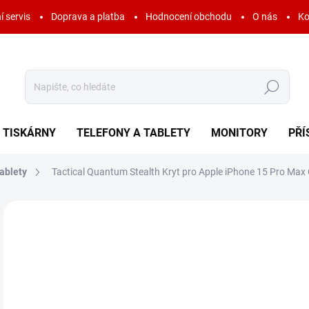
í servis
Doprava a platba
Hodnocení obchodu
O nás
Ko
Hledat
TISKÁRNY
TELEFONY A TABLETY
MONITORY
PŘÍ
ablety
Tactical Quantum Stealth Kryt pro Apple iPhone 15 Pro Max
Neohodnoceno
Podrobnosti hodnocení
ZNAČKA:
TACTIC
1
188
Měr
SK
cena
MOŽ