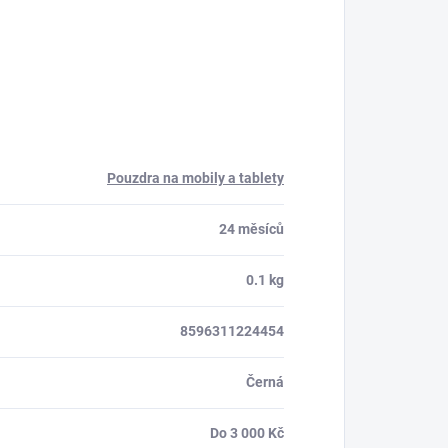
Pouzdra na mobily a tablety
24 měsíců
0.1 kg
8596311224454
Černá
Do 3 000 Kč