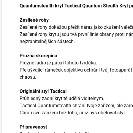
Quantumstealth kryt Tactical Quantum Stealth Kryt p
Zesílené rohy
Zesílené rohy dokážou přežít náraz jako zkušení válečn
Zesílené rohy krytu jsou tvá první linie obrany proti ná
nejzranitelnějších částech.
Pružná skořepina
Pružné jádro je páteří tohoto tvrďáka.
Překrývající rámeček objektivu ochrání tvůj fotoaparát 
chaosu.
Originální styl Tactical
Průhledný zadní kryt tě udělá viditelným.
Tactical Quantumstealth chrání tvoje zařízení, ale záro
Chraň své zařízení bez toho, aniž bys obětoval styl.
Připravenost