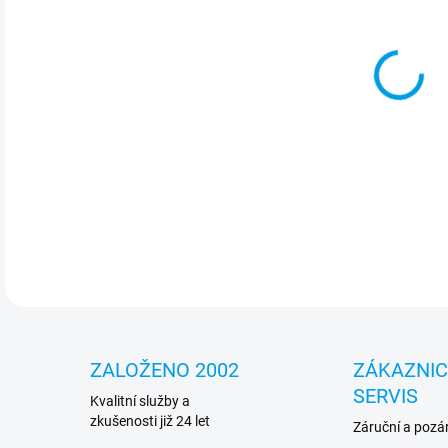
Tvů
živo
DETA
ZALOŽENO 2002
ZÁKAZNI
SERVIS
Kvalitní služby a
zkušenosti již 24 let
Záruční a pozár