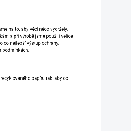
me na to, aby věci něco vydržely.
m a při výrobě jsme použili velice
ro co nejlepší výstup ochrany.
ch podmínkách.
recyklovaného papíru tak, aby co