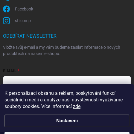
Facebook
stilcomp
ODEBÍRAT NEWSLETTER
Vložte svůj e-mail a my vám budeme zasílat informace o nových
produktech na našem e-shopu.
E-MAIL
K personalizaci obsahu a reklam, poskytování funkcí
Souhlasím s
podmínkami ochrany osobních údajů
sociálních médií a analýze naší návštěvnosti využíváme
Přihlásit se
soubory cookies. Více informací
zde
.
Nastavení
Copyright 2026
StilComp.cz
. Všechna práva vyhrazena.
Upravit nastavení