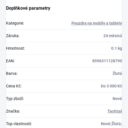
Doplňkové parametry
Kategorie
:
Pouzdra na mobily a tablety
Záruka
:
24 měsíců
Hmotnost
:
0.1 kg
EAN
:
8596311128790
Barva
:
Žlutá
Cena Kč
:
Do 3 000 Kč
Typ zboží
:
Nové
Značka
:
Tactical
Top vlastnosti
:
Nové;Žlutá;