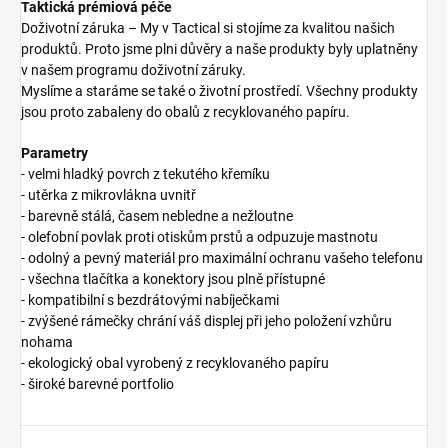
Taktická prémiová péče
Doživotní záruka – My v Tactical si stojíme za kvalitou našich
produktů. Proto jsme plni důvěry a naše produkty byly uplatněny
v našem programu doživotní záruky.
Myslíme a staráme se také o životní prostředí. Všechny produkty
jsou proto zabaleny do obalů z recyklovaného papíru.
Parametry
- velmi hladký povrch z tekutého křemíku
- utěrka z mikrovlákna uvnitř
- barevně stálá, časem nebledne a nežloutne
- olefobní povlak proti otiskům prstů a odpuzuje mastnotu
- odolný a pevný materiál pro maximální ochranu vašeho telefonu
- všechna tlačítka a konektory jsou plně přístupné
- kompatibilní s bezdrátovými nabíječkami
- zvýšené rámečky chrání váš displej při jeho položení vzhůru
nohama
- ekologický obal vyrobený z recyklovaného papíru
- široké barevné portfolio