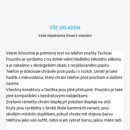
VŠE SKLADEM
Vaše objednávka ihned k odeslání
Velvet Smoothie je prémiový kryt na telefon značky Tactical.
Pouzdro je vyrobeno z na dotek velmi hladkého tekutého silikonu
a je zabaleno v ekologickém obalu z recyklovaného papíru.
Telefon je dokonale chráněn proti pádu i v rozích. Uvnitř je také
hadřík z mikrovlákna, který chrání telefon před prachem a dalšími
částmi.
Všechny konektory a tlačítka jsou plně přístupné. Pouzdro je také
plně kompatibilní s bezdrátovými nabíječkami.
Zvýšené rámečky chrání displej při položení displeje na stůl.
Kryty jsou vyráběny v široké škále barevných variant, jsou
skvělým módním doplňkem, pokud chcete mít stejnou barvu
telefonu jako váš outfit, nebo si jen vybrat barvu, jakou máte rádi.