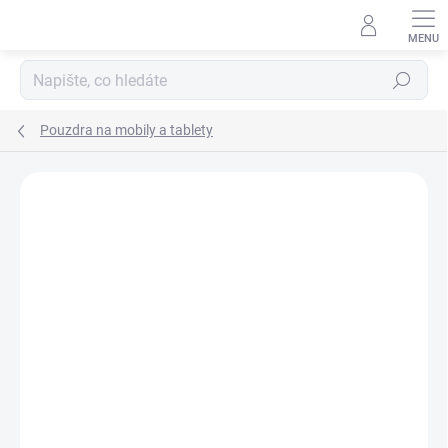
Přejít
na
obsah
Hledat
Pouzdra na mobily a tablety
Podrobnosti hodnocení
Neohodnoceno
ZNAČKA:
TACTICAL
AKCE