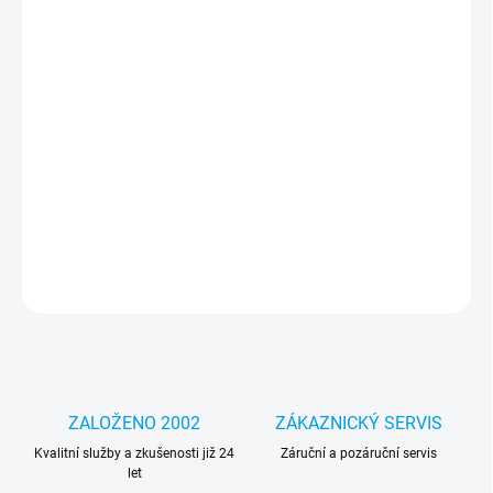
cena:
MOŽNOSTI
DORUČENÍ
−
+
Přidat do košíku
Prémiový kryt od renomované značky Tactical. Je vyroben z
nejkvalitnějších materiálů. Doživotní záruka.
DETAILNÍ INFORMACE
ZEPTAT SE
HLÍDAT
ZALOŽENO 2002
ZÁKAZNICKÝ SERVIS
Kvalitní služby a zkušenosti již 24
Záruční a pozáruční servis
let