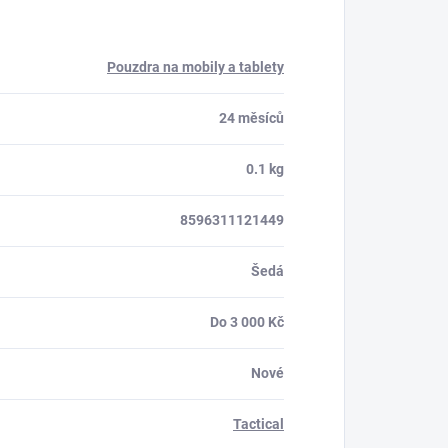
Pouzdra na mobily a tablety
24 měsíců
0.1 kg
8596311121449
Šedá
Do 3 000 Kč
Nové
Tactical