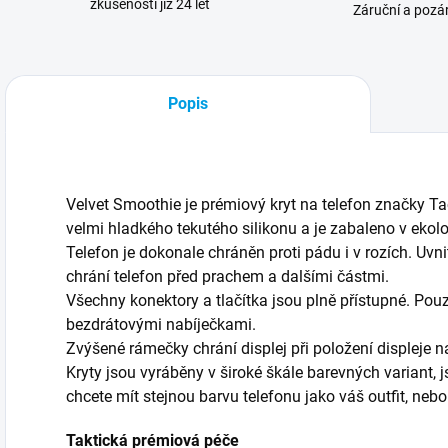
zkušenosti již 24 let
Záruční a pozár
Popis
Velvet Smoothie je prémiový kryt na telefon značky Ta
velmi hladkého tekutého silikonu a je zabaleno v eko
Telefon je dokonale chráněn proti pádu i v rozích. Uvnit
chrání telefon před prachem a dalšími částmi.
Všechny konektory a tlačítka jsou plně přístupné. Pouz
bezdrátovými nabíječkami.
Zvýšené rámečky chrání displej při položení displeje na
Kryty jsou vyráběny v široké škále barevných varian
chcete mít stejnou barvu telefonu jako váš outfit, nebo
Taktická prémiová péče