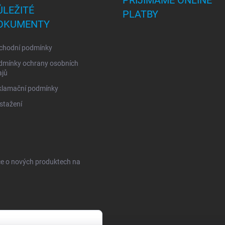
PŘIJÍMÁME ONLINE
ŮLEŽITÉ
PLATBY
OKUMENTY
chodní podmínky
dmínky ochrany osobních
ajů
klamační podmínky
stažení
ce o nových produktech na