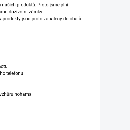
u našich produktů. Proto jsme plni
amu doživotní záruky.
y produkty jsou proto zabaleny do obalů
notu
ho telefonu
ní vzhůru nohama