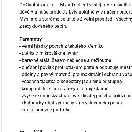
Doživotní záruka – My v Tactical si stojíme za kvalito
důvěry a naše produkty byly uplatněny v našem progr
Myslíme a staráme se také o životní prostředí. Všechn
z recyklovaného papíru.
Parametry
- velmi hladký povrch z tekutého křemíku
- utěrka z mikrovlákna uvnitř
- barevně stálá, časem nebledne a nežloutne
- olefobní povlak proti otiskům prstů a odpuzuje mast
- odolný a pevný materiál pro maximální ochranu vaše
- všechna tlačítka a konektory jsou plně přístupné
- kompatibilní s bezdrátovými nabíječkami
- zvýšené rámečky chrání váš displej při jeho polože
- ekologický obal vyrobený z recyklovaného papíru
- široké barevné portfolio