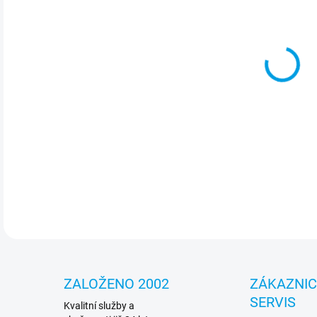
cena
MOŽ
Pré
vyro
DETA
ZALOŽENO 2002
ZÁKAZNI
SERVIS
Kvalitní služby a