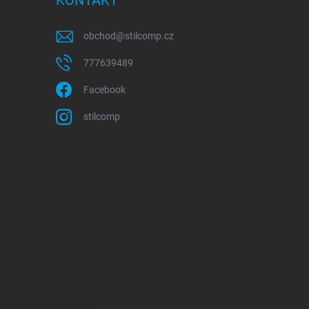
KONTAKT
obchod
@
stilcomp.cz
777639489
Facebook
stilcomp