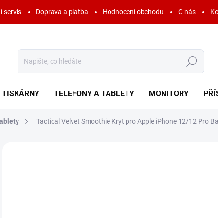
í servis
Doprava a platba
Hodnocení obchodu
O nás
Ko
Hledat
TISKÁRNY
TELEFONY A TABLETY
MONITORY
PŘÍ
ablety
Tactical Velvet Smoothie Kryt pro Apple iPhone 12/12 Pro 
Neohodnoceno
Podrobnosti hodnocení
ZNAČKA:
TACTIC
AKCE
3
104
Měr
SK