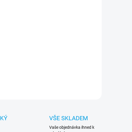
:
NOSTI DORUČENÍ
−
+
Přidat do košíku
miový kryt od renomované značky Tactical. Je
ben z nejkvalitnějších materiálů. Doživotní záruka.
ILNÍ INFORMACE
ZEPTAT SE
HLÍDAT
CKÝ
VŠE SKLADEM
Vaše objednávka ihned k