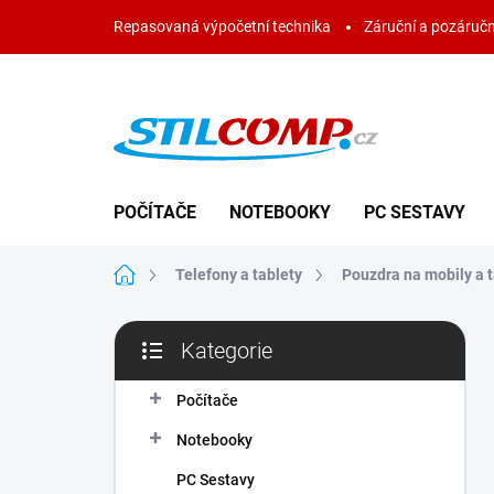
Přejít
Repasovaná výpočetní technika
Záruční a pozáručn
na
obsah
POČÍTAČE
NOTEBOOKY
PC SESTAVY
Domů
Telefony a tablety
Pouzdra na mobily a t
P
Kategorie
o
Přeskočit
s
kategorie
t
Počítače
r
Notebooky
a
n
PC Sestavy