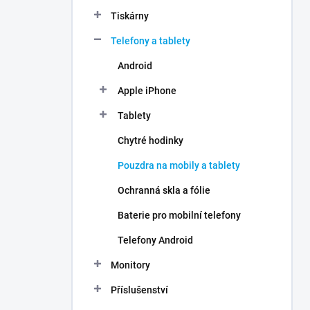
n
Tiskárny
í
p
Telefony a tablety
a
n
Android
e
Apple iPhone
l
Tablety
Chytré hodinky
Pouzdra na mobily a tablety
Ochranná skla a fólie
Baterie pro mobilní telefony
Telefony Android
Monitory
Příslušenství