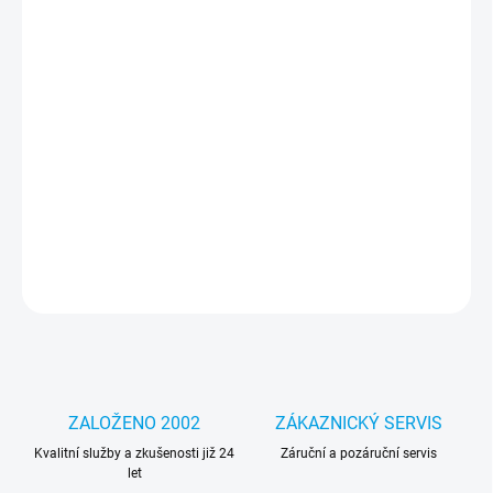
cena:
MOŽNOSTI
DORUČENÍ
−
+
Přidat do košíku
Prémiový kryt od renomované značky Tactical. Je vyroben z
nejkvalitnějších materiálů. Doživotní záruka.
DETAILNÍ INFORMACE
ZEPTAT SE
HLÍDAT
ZALOŽENO 2002
ZÁKAZNICKÝ SERVIS
Kvalitní služby a zkušenosti již 24
Záruční a pozáruční servis
let