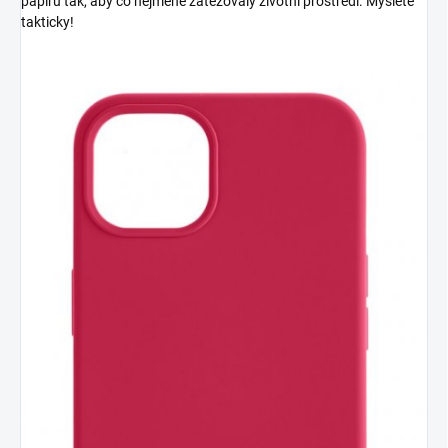
papíru tak, aby co nejméně zatěžovaly životní prostředí. Myslete
takticky!