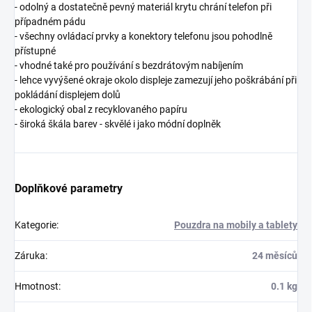
- odolný a dostatečně pevný materiál krytu chrání telefon při
případném pádu
- všechny ovládací prvky a konektory telefonu jsou pohodlně
přístupné
- vhodné také pro používání s bezdrátovým nabíjením
- lehce vyvýšené okraje okolo displeje zamezují jeho poškrábání při
pokládání displejem dolů
- ekologický obal z recyklovaného papíru
- široká škála barev - skvělé i jako módní doplněk
Doplňkové parametry
Kategorie
:
Pouzdra na mobily a tablety
Záruka
:
24 měsíců
Hmotnost
:
0.1 kg