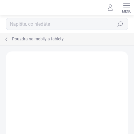
Přejít
na
obsah
Hledat
Pouzdra na mobily a tablety
Podrobnosti hodnocení
Neohodnoceno
ZNAČKA:
TACTICAL
AKCE