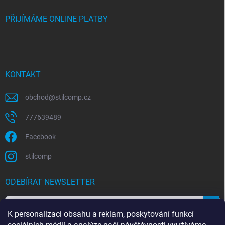
PŘIJÍMÁME ONLINE PLATBY
KONTAKT
obchod
@
stilcomp.cz
777639489
Facebook
stilcomp
ODEBÍRAT NEWSLETTER
Přihl
K personalizaci obsahu a reklam, poskytování funkcí
se