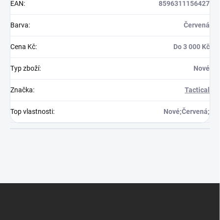
EAN
:
8596311156427
Barva
:
Červená
Cena Kč
:
Do 3 000 Kč
Typ zboží
:
Nové
Značka
:
Tactical
Top vlastnosti
:
Nové;Červená;
Z
á
p