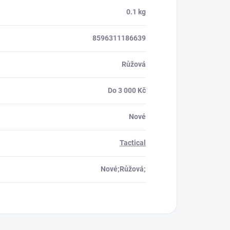
0.1 kg
8596311186639
Růžová
Do 3 000 Kč
Nové
Tactical
Nové;Růžová;