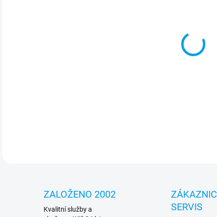
cena
MOŽ
Pré
vyro
DETA
ZALOŽENO 2002
ZÁKAZNI
SERVIS
Kvalitní služby a