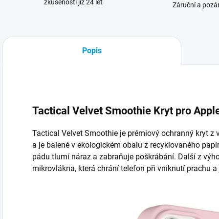
zkušenosti již 24 let
Záruční a pozár
Popis
Tactical Velvet Smoothie Kryt pro Appl
Tactical Velvet Smoothie je prémiový ochranný kryt z 
a je balené v ekologickém obalu z recyklovaného papíru
pádu tlumí náraz a zabraňuje poškrábání. Další z výho
mikrovlákna, která chrání telefon při vniknutí prachu a