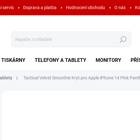
í servis
Doprava a platba
Hodnocení obchodu
O nás
Ko
Hledat
TISKÁRNY
TELEFONY A TABLETY
MONITORY
PŘÍ
ablety
Tactical Velvet Smoothie Kryt pro Apple iPhone 14 Pink Pant
Neohodnoceno
Podrobnosti hodnocení
ZNAČKA:
TACTIC
AKCE
3
104
Měr
SK