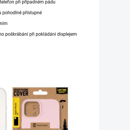
 telefon při případném pádu
u pohodlně přístupné
ením
eho poškrábání při pokládání displejem