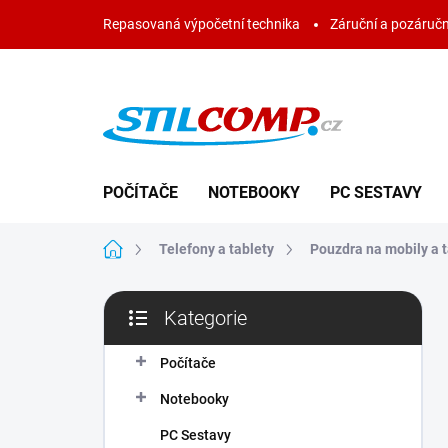
Přejít
Repasovaná výpočetní technika
Záruční a pozáručn
na
obsah
POČÍTAČE
NOTEBOOKY
PC SESTAVY
Domů
Telefony a tablety
Pouzdra na mobily a t
P
Kategorie
o
Přeskočit
s
kategorie
t
Počítače
r
Notebooky
a
n
PC Sestavy