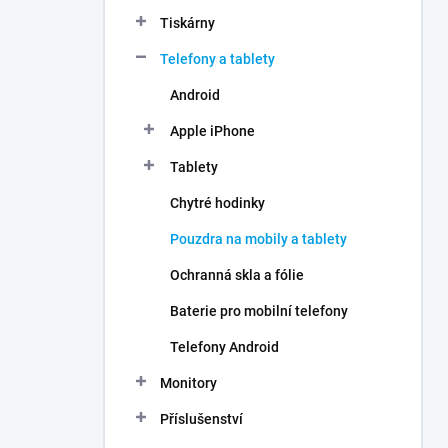
n
Tiskárny
í
p
Telefony a tablety
a
n
Android
e
Apple iPhone
l
Tablety
Chytré hodinky
Pouzdra na mobily a tablety
Ochranná skla a fólie
Baterie pro mobilní telefony
Telefony Android
Monitory
Příslušenství