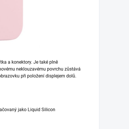
tka a konektory. Je také plně
ikonovému neklouzavému povrchu zůstává
brazovku při položení displejem dolů.
načovaný jako Liquid Silicon