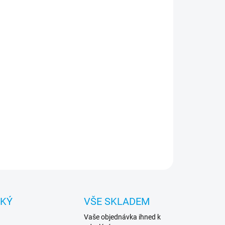
:
NOSTI DORUČENÍ
−
+
Přidat do košíku
miový kryt od renomované značky Tactical. Je
ben z nejkvalitnějších materiálů. Doživotní záruka.
ILNÍ INFORMACE
ZEPTAT SE
HLÍDAT
CKÝ
VŠE SKLADEM
Vaše objednávka ihned k