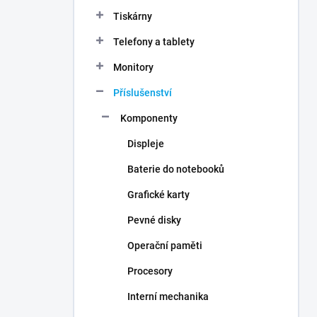
n
Tiskárny
í
p
Telefony a tablety
a
n
Monitory
e
Příslušenství
l
Komponenty
Displeje
Baterie do notebooků
Grafické karty
Pevné disky
Operační paměti
Procesory
Interní mechanika