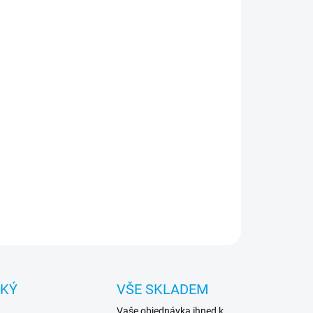
−
+
Přidat do košíku
ilátor TTC-003 je speciálně navržený ventilátor
ný k instalaci do PCI slotu počítačové skříně. Jeho
ním účelem je zlepšení cirkulace vzduchu uvnitř
ně, což může být užitečné zejména v případě, kdy je
čítači méně místa na standardní ventilátory nebo je
řeba dodatečného chlazení specifických komponent.
ILNÍ INFORMACE
ZEPTAT SE
HLÍDAT
CKÝ
VŠE SKLADEM
Vaše objednávka ihned k