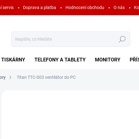
í servis
Doprava a platba
Hodnocení obchodu
O nás
Ko
Hledat
TISKÁRNY
TELEFONY A TABLETY
MONITORY
PŘÍ
ory
Titan TTC-003 ventilátor do PC
Neohodnoceno
Podrobnosti hodnocení
ZNAČKA:
TITAN
32
39 
Měr
SK
cena
MOŽ