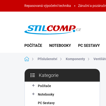
Přejít
Repasovaná výpočetní technika
Záruční a pozáručn
na
obsah
POČÍTAČE
NOTEBOOKY
PC SESTAVY
Domů
Příslušenství
Komponenty
Ventilát
P
Kategorie
o
Přeskočit
s
kategorie
t
Počítače
r
Notebooky
a
n
PC Sestavy