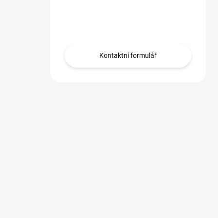
Máte otázku?
Obraťte se na nás.
Kontaktní formulář