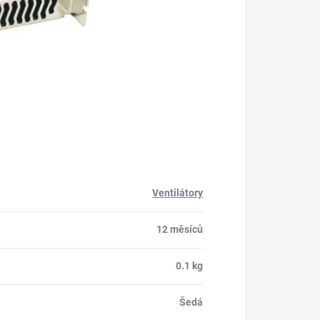
Ventilátory
12 měsíců
0.1 kg
Šedá