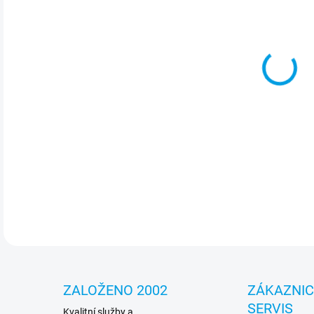
Vent
urče
hlav
skří
v po
pot
DETA
ZALOŽENO 2002
ZÁKAZNI
SERVIS
Kvalitní služby a