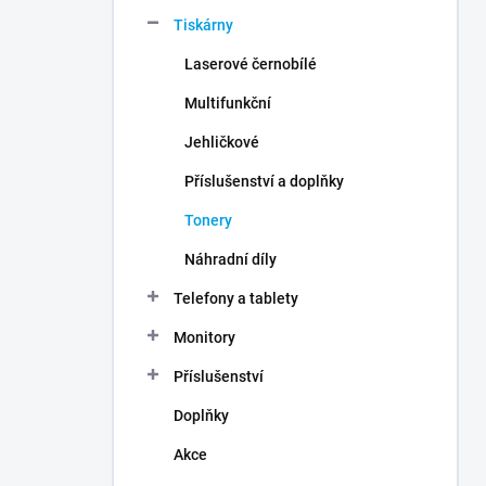
n
Tiskárny
í
p
Laserové černobílé
a
n
Multifunkční
e
Jehličkové
l
Příslušenství a doplňky
Tonery
Náhradní díly
Telefony a tablety
Monitory
Příslušenství
Doplňky
Akce