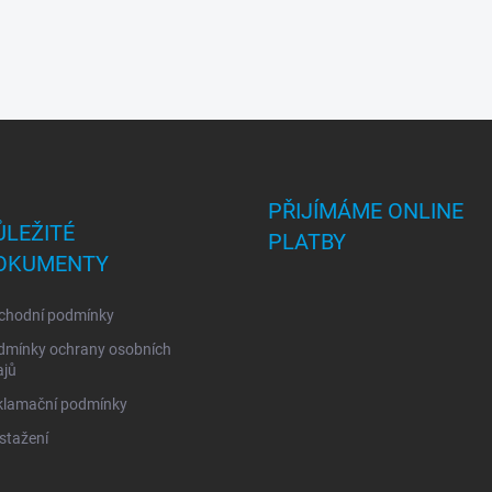
PŘIJÍMÁME ONLINE
ŮLEŽITÉ
PLATBY
OKUMENTY
chodní podmínky
dmínky ochrany osobních
ajů
klamační podmínky
stažení