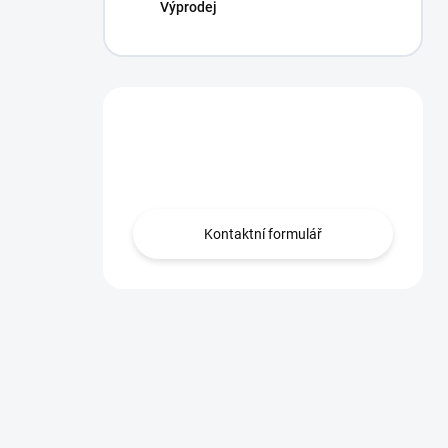
Výprodej
Máte otázku?
Obraťte se na nás.
Kontaktní formulář