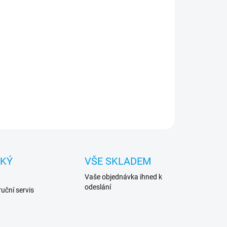
−
+
Přidat do košíku
r pro HP laserjet P3015 / D / N / DN, Enterprise
 ... CE255X, ( 55X ) na 12 000 kopií.
ILNÍ INFORMACE
ZEPTAT SE
HLÍDAT
CKÝ
VŠE SKLADEM
Vaše objednávka ihned k
odeslání
uční servis