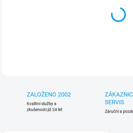
Tone
3015
DETA
ZALOŽENO 2002
ZÁKAZNI
SERVIS
Kvalitní služby a
zkušenosti již 24 let
Záruční a pozár