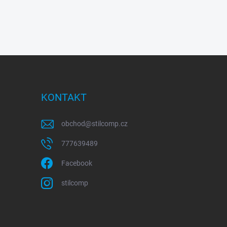
KONTAKT
obchod
@
stilcomp.cz
777639489
Facebook
stilcomp