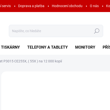
í servis
Doprava a platba
Hodnocení obchodu
O nás
Ko
Hledat
TISKÁRNY
TELEFONY A TABLETY
MONITORY
PŘÍ
jet P3015 CE255X, ( 55X ) na 12 000 kopií
Neohodnoceno
Podrobnosti hodnocení
ZNAČKA:
OSTATNÍ
7
956
Měr
SK
cena
MOŽ