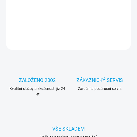
Zdroj pro počítače Fujitsu Siemens TOWER ( Esprimo E5925 ).
Kompatibilní s počítači Dell OptiPlex v TOWER provedení např. Dell
OptiPlex 745 / 755 / 760 / 780 ...
ZEPTAT SE
HLÍDAT
ZALOŽENO 2002
ZÁKAZNICKÝ SERVIS
Kvalitní služby a zkušenosti již 24
Záruční a pozáruční servis
let
VŠE SKLADEM