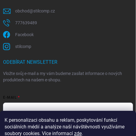
obchod
@
stilcomp.cz
777639489
Facebook
stilcomp
ODEBÍRAT NEWSLETTER
Vložte svůj e-mail a my vám budeme zasílat informace o nových
produktech na našem e-shopu.
E-MAIL
K personalizaci obsahu a reklam, poskytování funkcí
Souhlasím s
podmínkami ochrany osobních údajů
sociálních médií a analýze naší návštěvnosti využíváme
Přihlásit se
soubory cookies. Více informací
zde
.