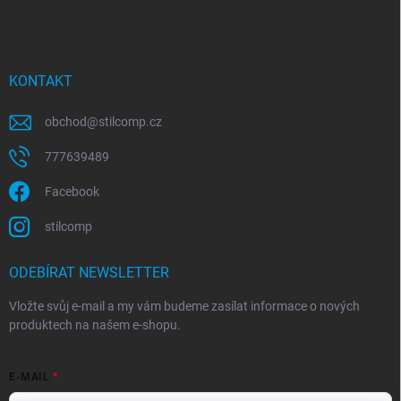
KONTAKT
obchod
@
stilcomp.cz
777639489
Facebook
stilcomp
ODEBÍRAT NEWSLETTER
Vložte svůj e-mail a my vám budeme zasílat informace o nových
produktech na našem e-shopu.
E-MAIL