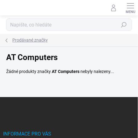
Přejít
na
obsah
Hledat
Prodávané značky
AT Computers
Žádné produkty značky
AT Computers
nebyly nalezeny...
Z
á
p
a
t
í
INFORMACE PRO VÁS