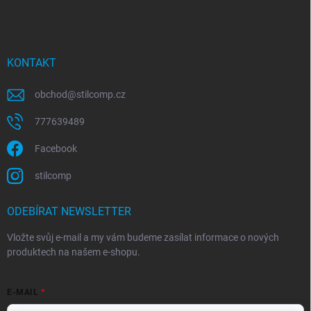
KONTAKT
obchod
@
stilcomp.cz
777639489
Facebook
stilcomp
ODEBÍRAT NEWSLETTER
Vložte svůj e-mail a my vám budeme zasílat informace o nových
produktech na našem e-shopu.
E-MAIL