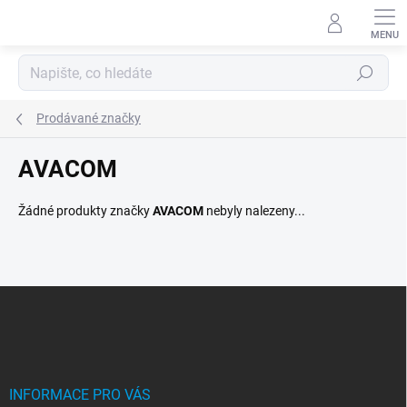
Přejít
na
obsah
Hledat
Prodávané značky
AVACOM
Žádné produkty značky
AVACOM
nebyly nalezeny...
Z
á
p
a
t
í
INFORMACE PRO VÁS