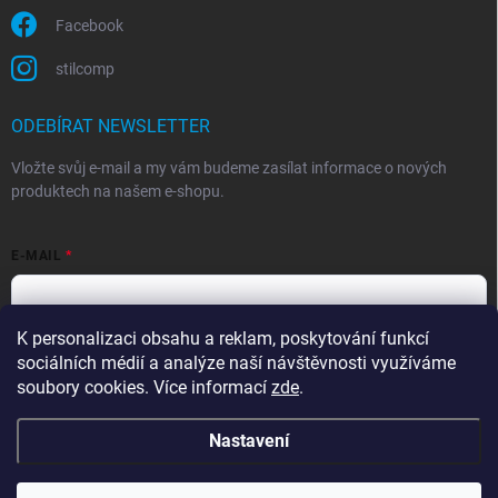
Facebook
stilcomp
ODEBÍRAT NEWSLETTER
Vložte svůj e-mail a my vám budeme zasílat informace o nových
produktech na našem e-shopu.
E-MAIL
K personalizaci obsahu a reklam, poskytování funkcí
Souhlasím s
podmínkami ochrany osobních údajů
sociálních médií a analýze naší návštěvnosti využíváme
Přihlásit se
soubory cookies. Více informací
zde
.
Nastavení
Copyright 2026
StilComp.cz
. Všechna práva vyhrazena.
Upravit nastavení