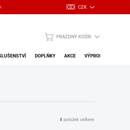
CZK
ntakty
PRÁZDNÝ KOŠÍK
NÁKUPNÍ
KOŠÍK
SLUŠENSTVÍ
DOPLŇKY
AKCE
VÝPRODEJ
8
položek celkem