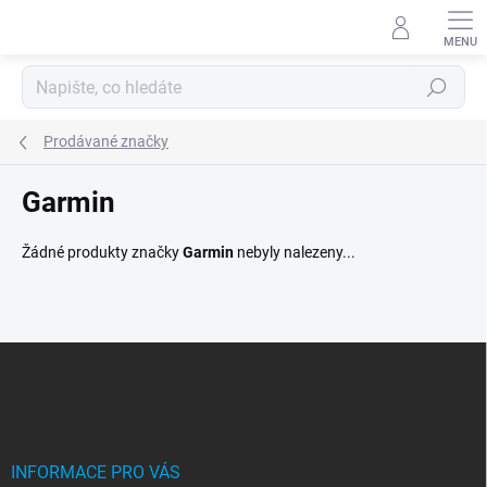
Přejít
na
obsah
Hledat
Prodávané značky
Garmin
Žádné produkty značky
Garmin
nebyly nalezeny...
Z
á
p
a
t
í
INFORMACE PRO VÁS