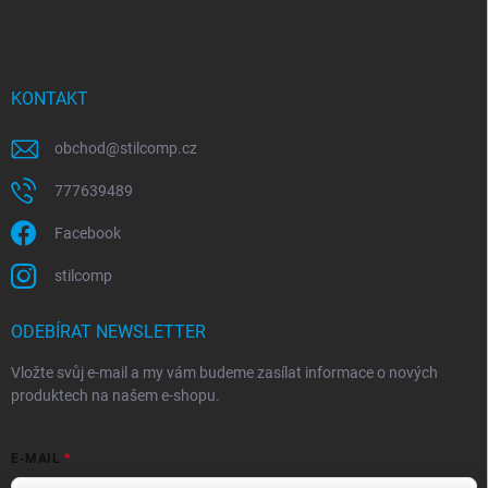
KONTAKT
obchod
@
stilcomp.cz
777639489
Facebook
stilcomp
ODEBÍRAT NEWSLETTER
Vložte svůj e-mail a my vám budeme zasílat informace o nových
produktech na našem e-shopu.
E-MAIL