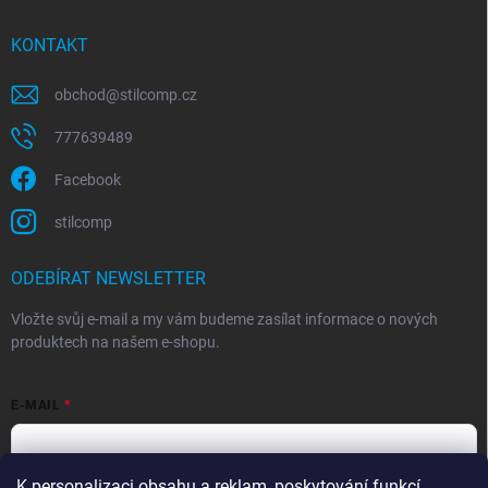
KONTAKT
obchod
@
stilcomp.cz
777639489
Facebook
stilcomp
ODEBÍRAT NEWSLETTER
Vložte svůj e-mail a my vám budeme zasílat informace o nových
produktech na našem e-shopu.
E-MAIL
K personalizaci obsahu a reklam, poskytování funkcí
Souhlasím s
podmínkami ochrany osobních údajů