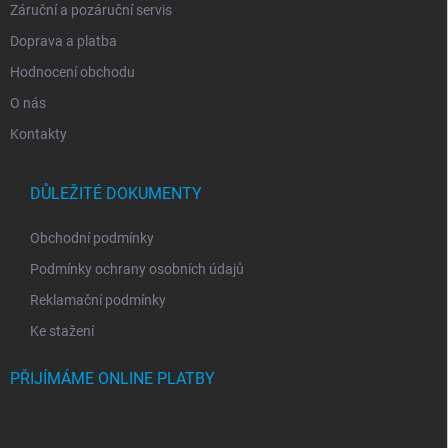
ý
Záruční a pozáruční servis
p
i
Doprava a platba
s
Hodnocení obchodu
u
O nás
Kontakty
DŮLEŽITÉ DOKUMENTY
Obchodní podmínky
Podmínky ochrany osobních údajů
Reklamační podmínky
Ke stažení
PŘIJÍMÁME ONLINE PLATBY