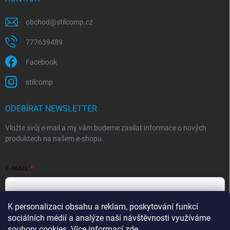
obchod
@
stilcomp.cz
777639489
Facebook
stilcomp
ODEBÍRAT NEWSLETTER
Vložte svůj e-mail a my vám budeme zasílat informace o nových
produktech na našem e-shopu.
E-MAIL
K personalizaci obsahu a reklam, poskytování funkcí
Souhlasím s
podmínkami ochrany osobních údajů
sociálních médií a analýze naší návštěvnosti využíváme
Přihlásit se
soubory cookies. Více informací
zde
.