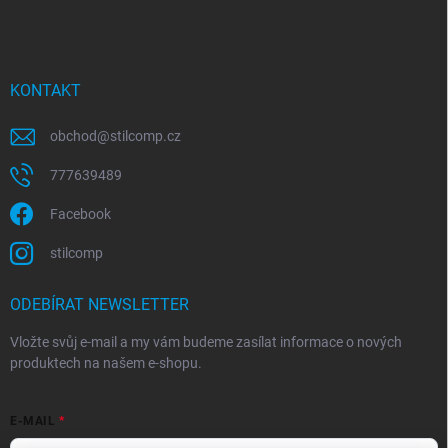
KONTAKT
obchod
@
stilcomp.cz
777639489
Facebook
stilcomp
ODEBÍRAT NEWSLETTER
Vložte svůj e-mail a my vám budeme zasílat informace o nových
produktech na našem e-shopu.
E-MAIL