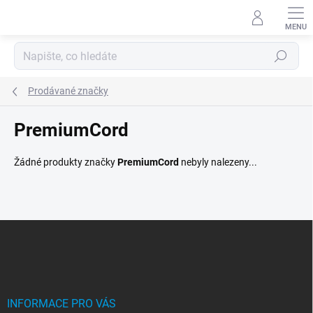
Přejít
na
obsah
Hledat
Prodávané značky
PremiumCord
Žádné produkty značky
PremiumCord
nebyly nalezeny...
Z
á
p
a
t
í
INFORMACE PRO VÁS