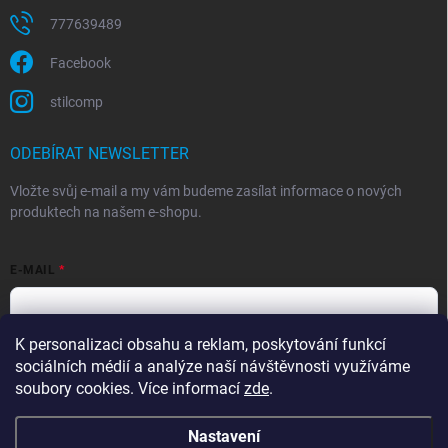
777639489
Facebook
stilcomp
ODEBÍRAT NEWSLETTER
Vložte svůj e-mail a my vám budeme zasílat informace o nových
produktech na našem e-shopu.
E-MAIL
K personalizaci obsahu a reklam, poskytování funkcí
Souhlasím s
podmínkami ochrany osobních údajů
sociálních médií a analýze naší návštěvnosti využíváme
Přihlásit se
soubory cookies. Více informací
zde
.
Nastavení