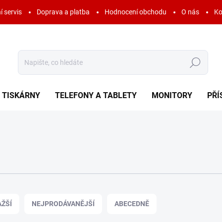
í servis
Doprava a platba
Hodnocení obchodu
O nás
Ko
Hledat
TISKÁRNY
TELEFONY A TABLETY
MONITORY
PŘÍ
ŽŠÍ
NEJPRODÁVANĚJŠÍ
ABECEDNĚ