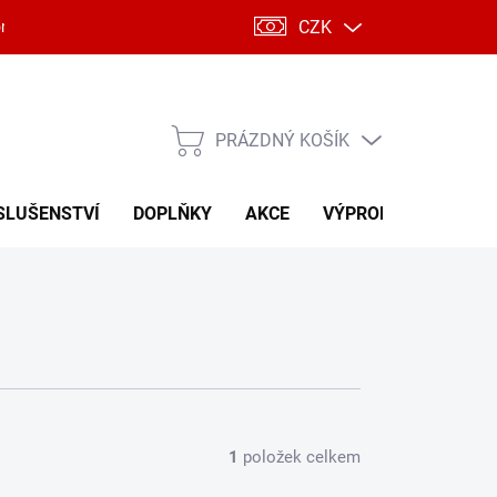
CZK
ntakty
PRÁZDNÝ KOŠÍK
NÁKUPNÍ
KOŠÍK
SLUŠENSTVÍ
DOPLŇKY
AKCE
VÝPRODEJ
1
položek celkem