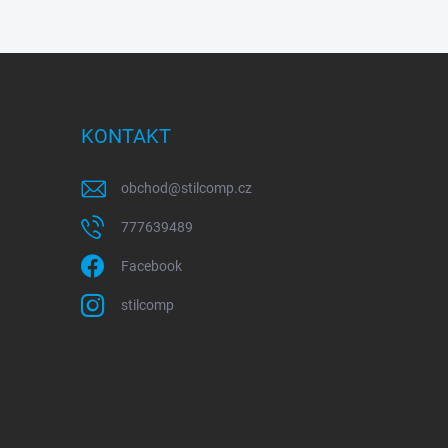
KONTAKT
obchod
@
stilcomp.cz
777639489
Facebook
stilcomp