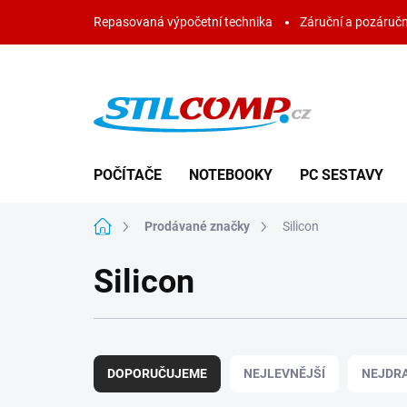
Přejít
Repasovaná výpočetní technika
Záruční a pozáručn
na
obsah
POČÍTAČE
NOTEBOOKY
PC SESTAVY
Domů
Prodávané značky
Silicon
Silicon
Ř
a
DOPORUČUJEME
NEJLEVNĚJŠÍ
NEJDRA
z
e